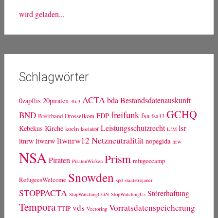
wird geladen...
Schlagwörter
ACTA
bda
Bestandsdatenauskunft
0zapftis
20piraten
30c3
GCHQ
freifunk
BND
FDP
fsa
Breitband
Drosselkom
fsa13
Leistungsschutzrecht
lsr
Kebekus
Kirche
koeln
koelnhbf
LfM
Netzneutralität
ltwnrw12
ltnrw
ltwnrw
nopegida
nrw
NSA
Prism
Piraten
refugeecamp
PiratenWirken
Snowden
RefugeesWelcome
spd
staatstrojaner
STOPPACTA
Störerhaftung
StopWatchingCGN
StopWatchingUs
Tempora
vds
Vorratsdatenspeicherung
TTIP
Vectoring