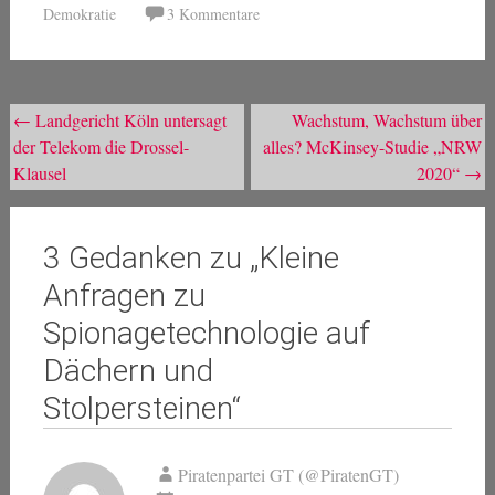
Demokratie
3 Kommentare
Beitragsnavigation
←
Landgericht Köln untersagt
Wachstum, Wachstum über
der Telekom die Drossel-
alles? McKinsey-Studie „NRW
Klausel
2020“
→
3 Gedanken zu „
Kleine
Anfragen zu
Spionagetechnologie auf
Dächern und
Stolpersteinen
“
Piratenpartei GT (@PiratenGT)