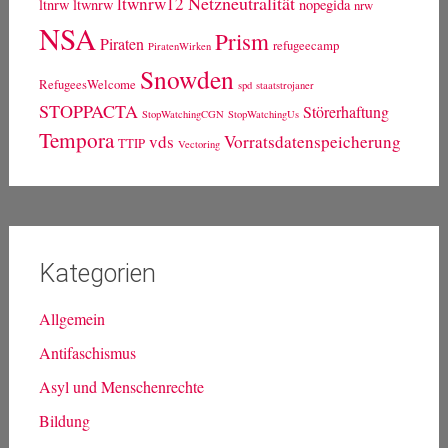
Netzneutralität
ltwnrw12
ltnrw
ltwnrw
nopegida
nrw
NSA
Prism
Piraten
refugeecamp
PiratenWirken
Snowden
RefugeesWelcome
spd
staatstrojaner
STOPPACTA
Störerhaftung
StopWatchingCGN
StopWatchingUs
Tempora
vds
Vorratsdatenspeicherung
TTIP
Vectoring
Kategorien
Allgemein
Antifaschismus
Asyl und Menschenrechte
Bildung