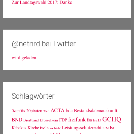
Zur Landtagswahl 2017: Danke!
@netnrd bei Twitter
wird geladen...
Schlagwörter
ACTA
bda
Bestandsdatenauskunft
0zapftis
20piraten
30c3
GCHQ
freifunk
BND
FDP
fsa
Breitband
Drosselkom
fsa13
Leistungsschutzrecht
lsr
Kebekus
Kirche
koeln
koelnhbf
LfM