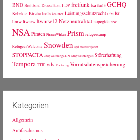
GCHQ
freifunk
BND
FDP
fsa
Breitband
Drosselkom
fsa13
Leistungsschutzrecht
lsr
Kebekus
Kirche
koeln
koelnhbf
LfM
Netzneutralität
ltwnrw12
ltnrw
ltwnrw
nopegida
nrw
NSA
Prism
Piraten
refugeecamp
PiratenWirken
Snowden
RefugeesWelcome
spd
staatstrojaner
STOPPACTA
Störerhaftung
StopWatchingCGN
StopWatchingUs
Tempora
vds
Vorratsdatenspeicherung
TTIP
Vectoring
Kategorien
Allgemein
Antifaschismus