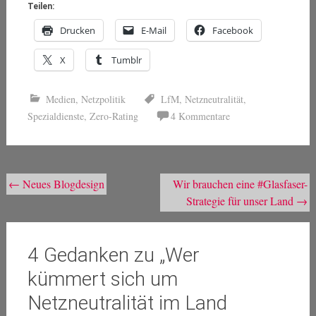
Teilen:
Drucken
E-Mail
Facebook
X
Tumblr
Medien
,
Netzpolitik
LfM
,
Netzneutralität
,
Spezialdienste
,
Zero-Rating
4 Kommentare
Beitragsnavigation
←
Neues Blogdesign
Wir brauchen eine #Glasfaser-
Strategie für unser Land
→
4 Gedanken zu „
Wer
kümmert sich um
Netzneutralität im Land