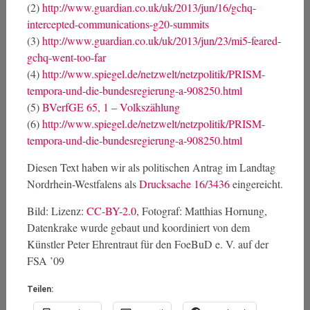
(2)
http://www.guardian.co.uk/uk/2013/jun/16/gchq-
intercepted-communications-g20-summits
(3)
http://www.guardian.co.uk/uk/2013/jun/23/mi5-feared-
gchq-went-too-far
(4)
http://www.spiegel.de/netzwelt/netzpolitik/PRISM-
tempora-und-die-bundesregierung-a-908250.html
(5)
BVerfGE 65, 1 – Volkszählung
(6)
http://www.spiegel.de/netzwelt/netzpolitik/PRISM-
tempora-und-die-bundesregierung-a-908250.html
Diesen Text haben wir als politischen Antrag im Landtag
Nordrhein-Westfalens als
Drucksache 16/3436
eingereicht.
Bild: Lizenz:
CC-BY-2.0
, Fotograf: Matthias Hornung,
Datenkrake wurde gebaut und koordiniert von dem
Künstler Peter Ehrentraut für den FoeBuD e. V. auf der
FSA ’09
Teilen: