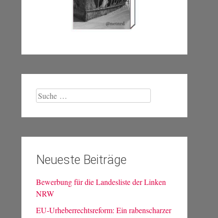
Suche
nach:
Neueste Beiträge
Bewerbung für die Landesliste der Linken
NRW
EU-Urheberrechtsreform: Ein rabenscharzer