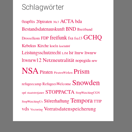
Schlagwörter
ACTA
bda
0zapftis
20piraten
30c3
BND
Bestandsdatenauskunft
Breitband
GCHQ
freifunk
FDP
fsa
Drosselkom
fsa13
Kebekus
Kirche
koeln
koelnhbf
Leistungsschutzrecht
lsr
ltnrw
ltwnrw
LfM
Netzneutralität
ltwnrw12
nopegida
nrw
NSA
Prism
Piraten
PiratenWirken
Snowden
refugeecamp
RefugeesWelcome
STOPPACTA
spd
staatstrojaner
StopWatchingCGN
Tempora
Störerhaftung
TTIP
StopWatchingUs
vds
Vorratsdatenspeicherung
Vectoring