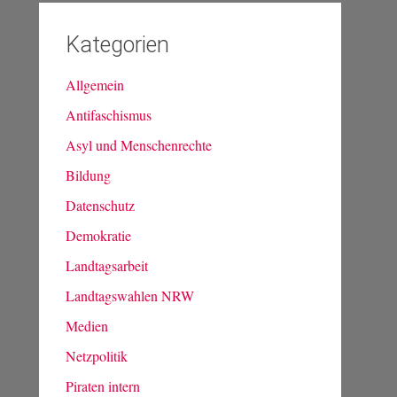
Kategorien
Allgemein
Antifaschismus
Asyl und Menschenrechte
Bildung
Datenschutz
Demokratie
Landtagsarbeit
Landtagswahlen NRW
Medien
Netzpolitik
Piraten intern