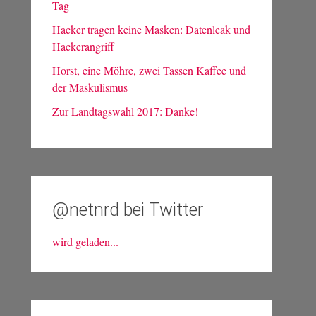
Tag
Hacker tragen keine Masken: Datenleak und
Hackerangriff
Horst, eine Möhre, zwei Tassen Kaffee und
der Maskulismus
Zur Landtagswahl 2017: Danke!
@netnrd bei Twitter
wird geladen...