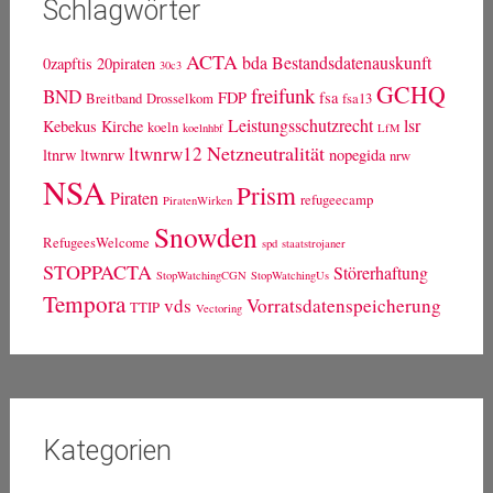
Schlagwörter
ACTA
bda
Bestandsdatenauskunft
0zapftis
20piraten
30c3
GCHQ
freifunk
BND
FDP
fsa
Breitband
Drosselkom
fsa13
Leistungsschutzrecht
lsr
Kebekus
Kirche
koeln
koelnhbf
LfM
Netzneutralität
ltwnrw12
ltnrw
ltwnrw
nopegida
nrw
NSA
Prism
Piraten
refugeecamp
PiratenWirken
Snowden
RefugeesWelcome
spd
staatstrojaner
STOPPACTA
Störerhaftung
StopWatchingCGN
StopWatchingUs
Tempora
vds
Vorratsdatenspeicherung
TTIP
Vectoring
Kategorien