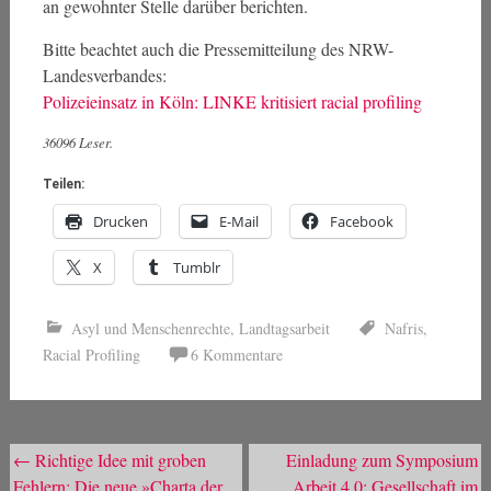
an gewohnter Stelle darüber berichten.
Bitte beachtet auch die Pressemitteilung des NRW-
Landesverbandes:
Polizeieinsatz in Köln: LINKE kritisiert racial profiling
36096 Leser.
Teilen:
Drucken
E-Mail
Facebook
X
Tumblr
Asyl und Menschenrechte
,
Landtagsarbeit
Nafris
,
Racial Profiling
6 Kommentare
Beitragsnavigation
←
Richtige Idee mit groben
Einladung zum Symposium
Fehlern: Die neue »Charta der
„Arbeit 4.0: Gesellschaft im