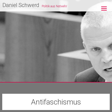
Zum
Daniel Schwerd
Politik aus Notwehr
Inhalt
springen
Antifaschismus