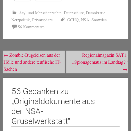
Asyl und Menschenrechte
,
Datenschutz
,
Demokratie
,
Netzpolitik
,
Privatsphäre
GCHQ
,
NSA
,
Snowden
56 Kommentare
Beitragsnavigation
←
Zombie-Bügeleisen aus der
Regionalmagazin SAT1:
Hölle und andere teuflische IT-
„Spionagemaus im Landtag?“
Sachen
→
56 Gedanken zu
„
Originaldokumente aus
der NSA-
Gruselwerkstatt
“