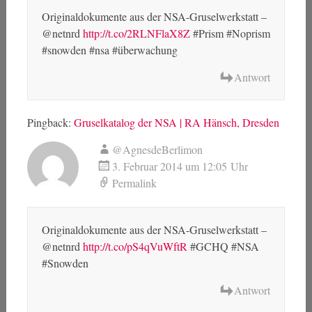
Originaldokumente aus der NSA-Gruselwerkstatt –
@netnrd
http://t.co/2RLNFlaX8Z
#Prism #Noprism
#snowden #nsa #überwachung
Antwort
Pingback:
Gruselkatalog der NSA | RA Hänsch, Dresden
@AgnesdeBerlimon
3. Februar 2014 um 12:05 Uhr
Permalink
Originaldokumente aus der NSA-Gruselwerkstatt –
@netnrd
http://t.co/pS4qVuWftR
#GCHQ #NSA
#Snowden
Antwort