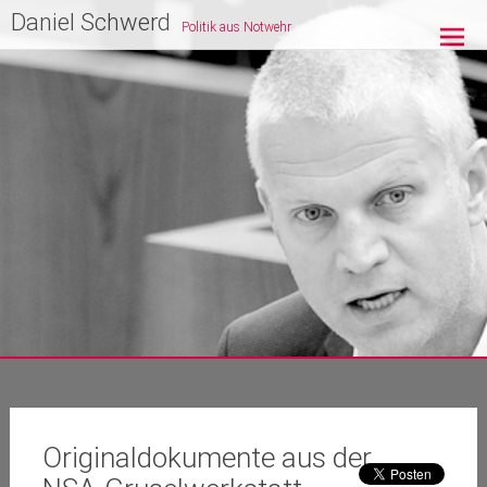
Zum
Daniel Schwerd
Politik aus Notwehr
Inhalt
springen
Originaldokumente aus der