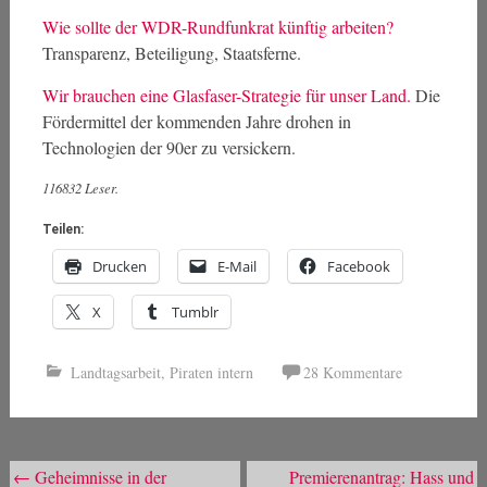
Wie sollte der WDR-Rundfunkrat künftig arbeiten?
Transparenz, Beteiligung, Staatsferne.
Wir brauchen eine Glasfaser-Strategie für unser Land.
Die
Fördermittel der kommenden Jahre drohen in
Technologien der 90er zu versickern.
116832 Leser.
Teilen:
Drucken
E-Mail
Facebook
X
Tumblr
Landtagsarbeit
,
Piraten intern
28 Kommentare
Beitragsnavigation
←
Geheimnisse in der
Premierenantrag: Hass und