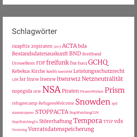
Schlagwörter
ACTA
bda
0zapftis
20piraten
30c3
BND
Bestandsdatenauskunft
Breitband
GCHQ
freifunk
FDP
fsa
Drosselkom
fsa13
Leistungsschutzrecht
Kebekus
Kirche
koeln
koelnhbf
Netzneutralität
ltwnrw12
lsr
ltnrw
ltwnrw
LfM
NSA
Prism
Piraten
nopegida
nrw
PiratenWirken
Snowden
refugeecamp
RefugeesWelcome
spd
STOPPACTA
staatstrojaner
StopWatchingCGN
Tempora
vds
Störerhaftung
TTIP
StopWatchingUs
Vorratsdatenspeicherung
Vectoring