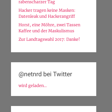
rabenscharzer Tag
Hacker tragen keine Masken:
Datenleak und Hackerangriff
Horst, eine Möhre, zwei Tassen
Kaffee und der Maskulismus
Zur Landtagswahl 2017: Danke!
@netnrd bei Twitter
wird geladen...