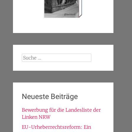
Suche
nach:
Neueste Beiträge
Bewerbung für die Landesliste der
Linken NRW
EU-Urheberrechtsreform: Ein