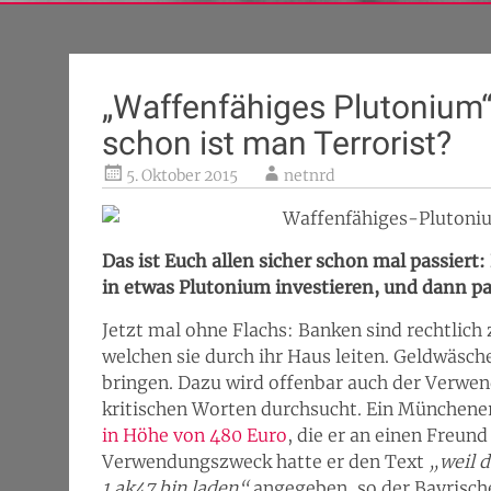
„Waffenfähiges Plutonium
schon ist man Terrorist?
5. Oktober 2015
netnrd
Das ist Euch allen sicher schon mal passiert
in etwas Plutonium investieren, und dann pa
Jetzt mal ohne Flachs: Banken sind rechtlich
welchen sie durch ihr Haus leiten. Geldwäsch
bringen. Dazu wird offenbar auch der Verw
kritischen Worten durchsucht. Ein Münchene
in Höhe von 480 Euro
, die er an einen Freun
Verwendungszweck hatte er den Text
„weil 
1 ak47 bin laden“
angegeben, so der Bayrisch