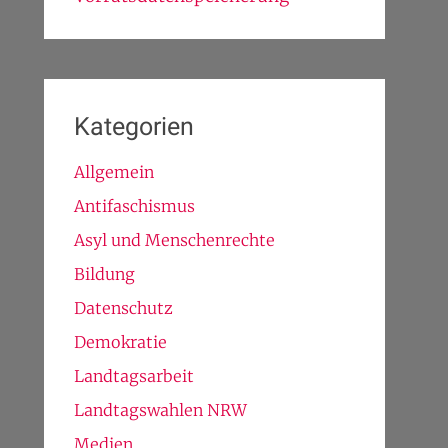
Kategorien
Allgemein
Antifaschismus
Asyl und Menschenrechte
Bildung
Datenschutz
Demokratie
Landtagsarbeit
Landtagswahlen NRW
Medien