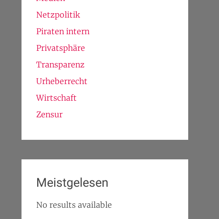
Netzpolitik
Piraten intern
Privatsphäre
Transparenz
Urheberrecht
Wirtschaft
Zensur
Meistgelesen
No results available