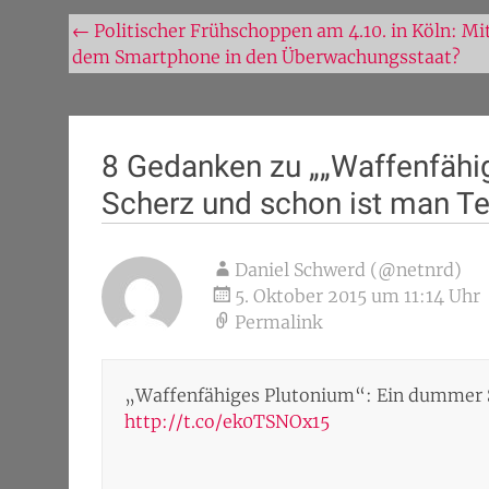
Beitragsnavigation
←
Politischer Frühschoppen am 4.10. in Köln: Mi
dem Smartphone in den Überwachungsstaat?
8 Gedanken zu „
„Waffenfähi
Scherz und schon ist man Ter
Daniel Schwerd (@netnrd)
5. Oktober 2015 um 11:14 Uhr
Permalink
„Waffenfähiges Plutonium“: Ein dummer S
http://t.co/ek0TSNOx15