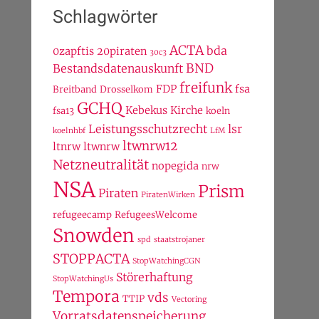
Schlagwörter
ACTA
bda
0zapftis
20piraten
30c3
BND
Bestandsdatenauskunft
freifunk
FDP
fsa
Breitband
Drosselkom
GCHQ
Kebekus
Kirche
fsa13
koeln
Leistungsschutzrecht
lsr
koelnhbf
LfM
ltwnrw12
ltnrw
ltwnrw
Netzneutralität
nopegida
nrw
NSA
Prism
Piraten
PiratenWirken
refugeecamp
RefugeesWelcome
Snowden
spd
staatstrojaner
STOPPACTA
StopWatchingCGN
Störerhaftung
StopWatchingUs
Tempora
vds
TTIP
Vectoring
Vorratsdatenspeicherung