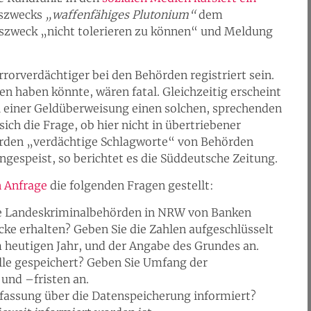
gszwecks
„waffenfähiges Plutonium“
dem
zweck „nicht tolerieren zu können“ und Meldung
rrorverdächtiger bei den Behörden registriert sein.
en haben könnte, wären fatal. Gleichzeitig erscheint
bei einer Geldüberweisung einen solchen, sprechenden
ch die Frage, ob hier nicht in übertriebener
erden „verdächtige Schlagworte“ von Behörden
gespeist, so berichtet es die Süddeutsche Zeitung.
n Anfrage
die folgenden Fragen gestellt:
e Landeskriminalbehörden in NRW von Banken
e erhalten? Geben Sie die Zahlen aufgeschlüsselt
 heutigen Jahr, und der Angabe des Grundes an.
lle gespeichert? Geben Sie Umfang der
und –fristen an.
fassung über die Datenspeicherung informiert?