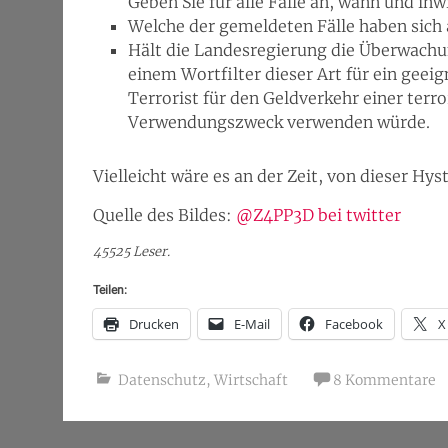
Geben Sie für alle Fälle an, wann und inw
Welche der gemeldeten Fälle haben sich 
Hält die Landesregierung die Überwac
einem Wortfilter dieser Art für ein geeig
Terrorist für den Geldverkehr einer terr
Verwendungszweck verwenden würde.
Vielleicht wäre es an der Zeit, von dieser Hy
Quelle des Bildes:
@Z4PP3D bei twitter
45525 Leser.
Teilen:
Drucken
E-Mail
Facebook
X
Datenschutz
,
Wirtschaft
8 Kommentare