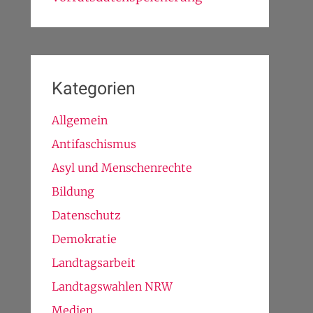
Kategorien
Allgemein
Antifaschismus
Asyl und Menschenrechte
Bildung
Datenschutz
Demokratie
Landtagsarbeit
Landtagswahlen NRW
Medien