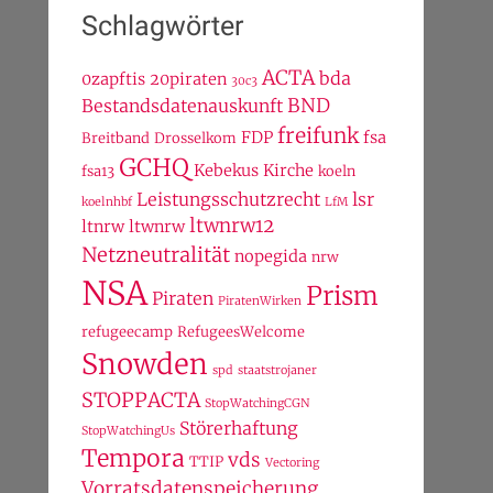
Schlagwörter
ACTA
bda
0zapftis
20piraten
30c3
BND
Bestandsdatenauskunft
freifunk
FDP
fsa
Breitband
Drosselkom
GCHQ
Kebekus
Kirche
fsa13
koeln
Leistungsschutzrecht
lsr
koelnhbf
LfM
ltwnrw12
ltnrw
ltwnrw
Netzneutralität
nopegida
nrw
NSA
Prism
Piraten
PiratenWirken
refugeecamp
RefugeesWelcome
Snowden
spd
staatstrojaner
STOPPACTA
StopWatchingCGN
Störerhaftung
StopWatchingUs
Tempora
vds
TTIP
Vectoring
Vorratsdatenspeicherung