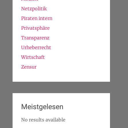
Netzpolitik
Piraten intern
Privatsphäre
Transparenz
Urheberrecht
Wirtschaft
Zensur
Meistgelesen
No results available