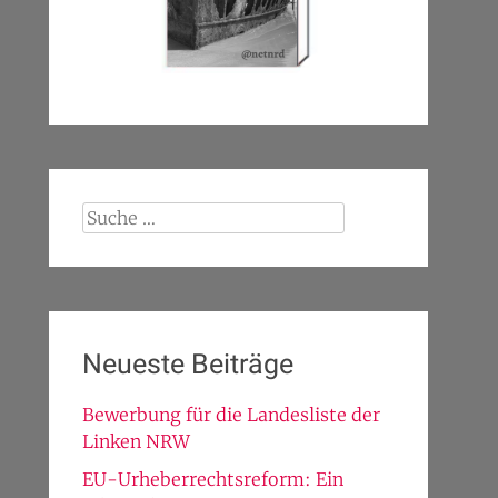
Suche
nach:
Neueste Beiträge
Bewerbung für die Landesliste der
Linken NRW
EU-Urheberrechtsreform: Ein