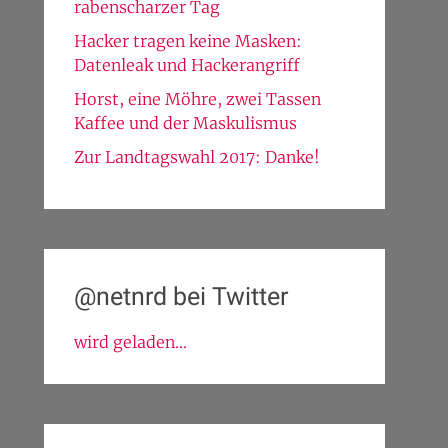
rabenscharzer Tag
Hacker tragen keine Masken:
Datenleak und Hackerangriff
Horst, eine Möhre, zwei Tassen
Kaffee und der Maskulismus
Zur Landtagswahl 2017: Danke!
@netnrd bei Twitter
wird geladen...