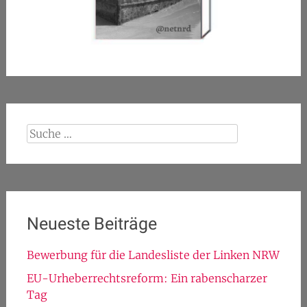
Suche
nach:
Neueste Beiträge
Bewerbung für die Landesliste der Linken NRW
EU-Urheberrechtsreform: Ein rabenscharzer
Tag