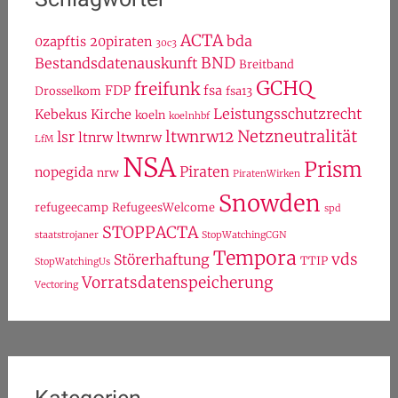
ACTA
bda
0zapftis
20piraten
30c3
BND
Bestandsdatenauskunft
Breitband
GCHQ
freifunk
FDP
fsa
Drosselkom
fsa13
Leistungsschutzrecht
Kebekus
Kirche
koeln
koelnhbf
Netzneutralität
ltwnrw12
lsr
ltnrw
ltwnrw
LfM
NSA
Prism
Piraten
nopegida
nrw
PiratenWirken
Snowden
refugeecamp
RefugeesWelcome
spd
STOPPACTA
staatstrojaner
StopWatchingCGN
Tempora
vds
Störerhaftung
TTIP
StopWatchingUs
Vorratsdatenspeicherung
Vectoring