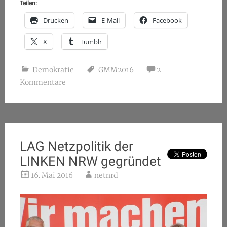
Teilen:
Drucken
E-Mail
Facebook
X
Tumblr
Demokratie
GMM2016
2
Kommentare
LAG Netzpolitik der
LINKEN NRW gegründet
16. Mai 2016
netnrd