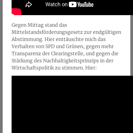
Gegen Mittag stand das
Mittelstandsförderungsgesetz zur endgültigen
Abstimmung. Hier enttäuschte mich das
Verhalten von SPD und Grünen, gegen mehr
Transparenz der Clearingstelle, und gegen die
Stärkung des Nachhaltigkeitsprinzips in der
Wirtschaftspolitik zu stimmen. Hier: