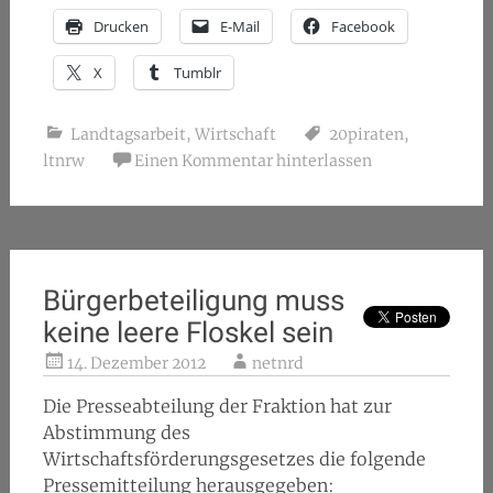
Drucken
E-Mail
Facebook
X
Tumblr
Landtagsarbeit
,
Wirtschaft
20piraten
,
ltnrw
Einen Kommentar hinterlassen
Bürgerbeteiligung muss
keine leere Floskel sein
14. Dezember 2012
netnrd
Die Presseabteilung der Fraktion hat zur
Abstimmung des
Wirtschaftsförderungsgesetzes die folgende
Pressemitteilung herausgegeben: