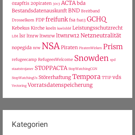
ACTA
bda
0zapftis
20piraten
30c3
BND
Bestandsdatenauskunft
Breitband
GCHQ
freifunk
FDP
fsa
Drosselkom
fsa13
Leistungsschutzrecht
Kebekus
Kirche
koeln
koelnhbf
Netzneutralität
ltwnrw12
lsr
ltnrw
ltwnrw
LfM
NSA
Prism
Piraten
nopegida
nrw
PiratenWirken
Snowden
refugeecamp
RefugeesWelcome
spd
STOPPACTA
staatstrojaner
StopWatchingCGN
Tempora
vds
Störerhaftung
TTIP
StopWatchingUs
Vorratsdatenspeicherung
Vectoring
Kategorien