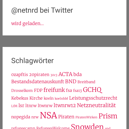
@netnrd bei Twitter
wird geladen...
Schlagwörter
ACTA
bda
0zapftis
20piraten
30c3
BND
Bestandsdatenauskunft
Breitband
GCHQ
freifunk
FDP
fsa
Drosselkom
fsa13
Leistungsschutzrecht
Kebekus
Kirche
koeln
koelnhbf
Netzneutralität
ltwnrw12
lsr
ltnrw
ltwnrw
LfM
NSA
Prism
Piraten
nopegida
nrw
PiratenWirken
Snowden
refugeecamp
RefugeesWelcome
spd