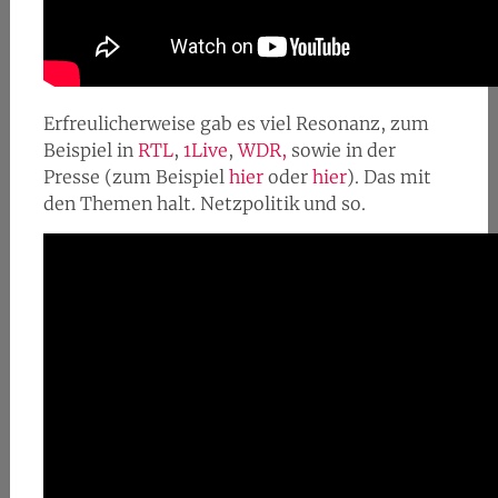
Erfreulicherweise gab es viel Resonanz, zum
Beispiel in
RTL
,
1Live
,
WDR,
sowie in der
Presse (zum Beispiel
hier
oder
hier
). Das mit
den Themen halt. Netzpolitik und so.