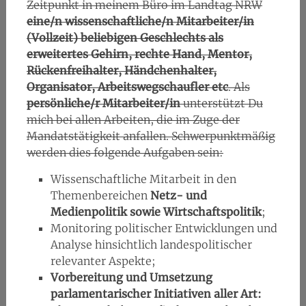
Zeitpunkt in meinem Büro im Landtag NRW
eine/n wissenschaftliche/n Mitarbeiter/in
(Vollzeit) beliebigen Geschlechts als
erweitertes Gehirn, rechte Hand, Mentor,
Rückenfreihalter, Händchenhalter,
Organisator, Arbeitswegschaufler etc
. Als
persönliche/r Mitarbeiter/in
unterstützt Du
mich bei allen Arbeiten, die im Zuge der
Mandatstätigkeit anfallen. Schwerpunktmäßig
werden dies folgende Aufgaben sein:
Wissenschaftliche Mitarbeit in den
Themenbereichen
Netz- und
Medienpolitik sowie Wirtschaftspolitik
;
Monitoring politischer Entwicklungen und
Analyse hinsichtlich landespolitischer
relevanter Aspekte;
Vorbereitung und Umsetzung
parlamentarischer Initiativen aller Art: