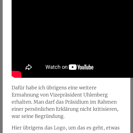
Dafür habe ich übrigens eine weitere
Ermahnung von Vizepräsident Uhlenberg
erhalten. Man darf das Präsidium im Rahmen
einer persönlichen Erklärung nicht kritisieren,
war seine Begründung.
Hier übrigens das Logo, um das es geht, etwas