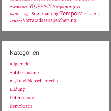
STOPPACTA
staatstrojaner
StopWatchingCGN
Tempora
vds
Störerhaftung
TTIP
StopWatchingUs
Vorratsdatenspeicherung
Vectoring
Kategorien
Allgemein
Antifaschismus
Asyl und Menschenrechte
Bildung
Datenschutz
Demokratie