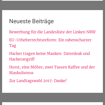
Neueste Beiträge
Bewerbung für die Landesliste der Linken NRW
EU-Urheberrechtsreform: Ein rabenscharzer
Tag
Hacker tragen keine Masken: Datenleak und
Hackerangriff
Horst, eine Möhre, zwei Tassen Kaffee und der
Maskulismus
Zur Landtagswahl 2017: Danke!