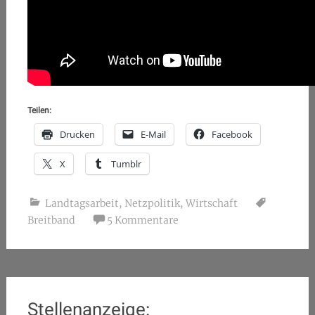
Teilen:
Drucken
E-Mail
Facebook
X
Tumblr
Landtagsarbeit
,
Netzpolitik
,
Wirtschaft
Breitband
5 Kommentare
Stellenanzeige: