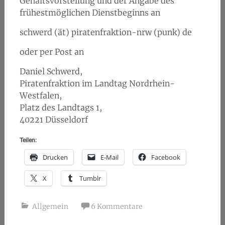
Gehaltsvorstellung und der Angabe des
frühestmöglichen Dienstbeginns an
schwerd (ät) piratenfraktion-nrw (punk) de
oder per Post an
Daniel Schwerd,
Piratenfraktion im Landtag Nordrhein-
Westfalen,
Platz des Landtags 1,
40221 Düsseldorf
Teilen:
Drucken
E-Mail
Facebook
X
Tumblr
Allgemein
6 Kommentare