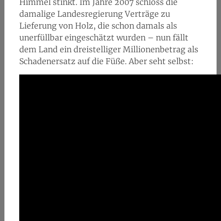
Himmel stinkt. Im Jahre 2007 schloss die
damalige Landesregierung Verträge zu
Lieferung von Holz, die schon damals als
unerfüllbar eingeschätzt wurden – nun fällt
dem Land ein dreistelliger Millionenbetrag als
Schadenersatz auf die Füße. Aber seht selbst: