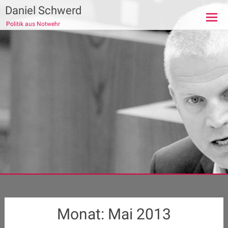
Zum
Daniel Schwerd
Inhalt
Politik aus Notwehr
springen
Monat:
Mai 2013