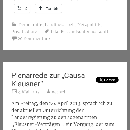
X
Tumblr
Demokratie
,
Landtagsarbeit
,
Netzpolitik
,
Privatsphäre
bda
,
Bestandsdatenauskunft
20 Kommentare
Plenarrede zur „Causa
Klausner“
3. Mai 2013
netnrd
Am Freitag, den 26. April 2013, sprach ich zu
der aktuellen Unterrichtung der
Landesregierung zu den sogenannten
„Klausner-Verträgen“, ein Vorgang, der zum