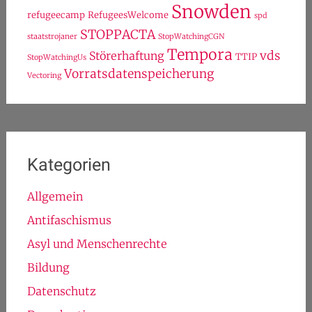
Snowden
refugeecamp
RefugeesWelcome
spd
STOPPACTA
staatstrojaner
StopWatchingCGN
Tempora
vds
Störerhaftung
TTIP
StopWatchingUs
Vorratsdatenspeicherung
Vectoring
Kategorien
Allgemein
Antifaschismus
Asyl und Menschenrechte
Bildung
Datenschutz