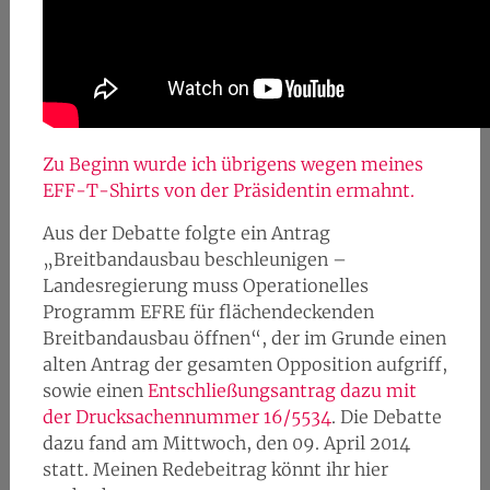
Zu Beginn wurde ich übrigens wegen meines
EFF-T-Shirts von der Präsidentin ermahnt.
Aus der Debatte folgte ein Antrag
„Breitbandausbau beschleunigen –
Landesregierung muss Operationelles
Programm EFRE für flächendeckenden
Breitbandausbau öffnen“, der im Grunde einen
alten Antrag der gesamten Opposition aufgriff,
sowie einen
Entschließungsantrag dazu mit
der Drucksachennummer 16/5534
. Die Debatte
dazu fand am Mittwoch, den 09. April 2014
statt. Meinen Redebeitrag könnt ihr hier