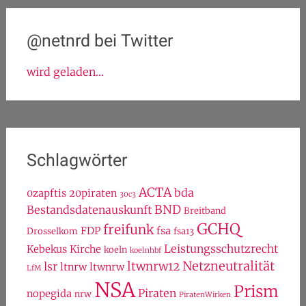
@netnrd bei Twitter
wird geladen...
Schlagwörter
ACTA
bda
0zapftis
20piraten
30c3
BND
Bestandsdatenauskunft
Breitband
GCHQ
freifunk
FDP
fsa
Drosselkom
fsa13
Leistungsschutzrecht
Kebekus
Kirche
koeln
koelnhbf
Netzneutralität
ltwnrw12
lsr
ltnrw
ltwnrw
LfM
NSA
Prism
Piraten
nopegida
nrw
PiratenWirken