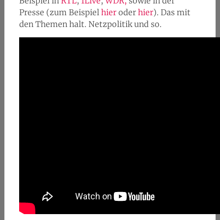
Beispiel in
RTL
,
1Live
,
WDR,
sowie in der
Presse (zum Beispiel
hier
oder
hier
). Das mit
den Themen halt. Netzpolitik und so.