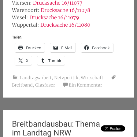
Viersen:
Drucksache 16/11077
Warendorf:
Drucksache 16/11078
Wesel:
Drucksache 16/11079
Wuppertal:
Drucksache 16/11080
Teilen:
Drucken
E-Mail
Facebook
X
Tumblr
Landtagsarbeit
,
Netzpolitik
,
Wirtschaft
Breitband
,
Glasfaser
Ein Kommentar
Breitbandausbau: Thema
im Landtag NRW