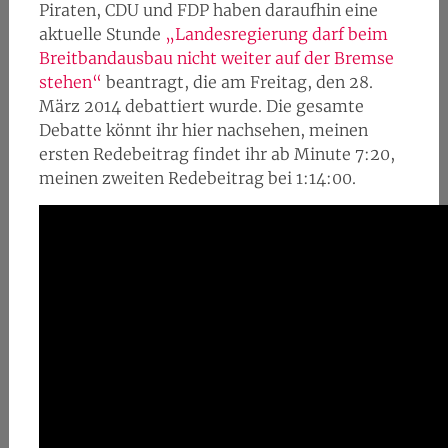
Piraten, CDU und FDP haben daraufhin eine
aktuelle Stunde
„Landesregierung darf beim
Breitbandausbau nicht weiter auf der Bremse
stehen“
beantragt, die am Freitag, den 28.
März 2014 debattiert wurde. Die gesamte
Debatte könnt ihr hier nachsehen, meinen
ersten Redebeitrag findet ihr ab Minute 7:20,
meinen zweiten Redebeitrag bei 1:14:00.