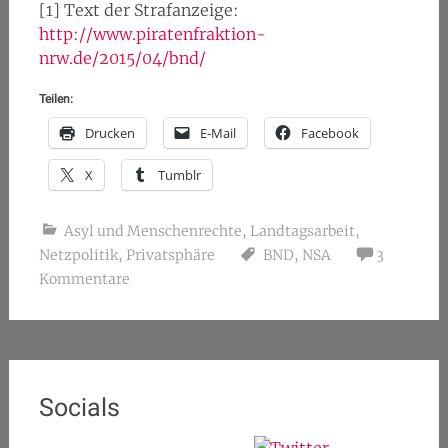
[1] Text der Strafanzeige:
http://www.piratenfraktion-
nrw.de/2015/04/bnd/
Teilen:
Drucken
E-Mail
Facebook
X
Tumblr
Asyl und Menschenrechte
,
Landtagsarbeit
,
Netzpolitik
,
Privatsphäre
BND
,
NSA
3
Kommentare
Socials