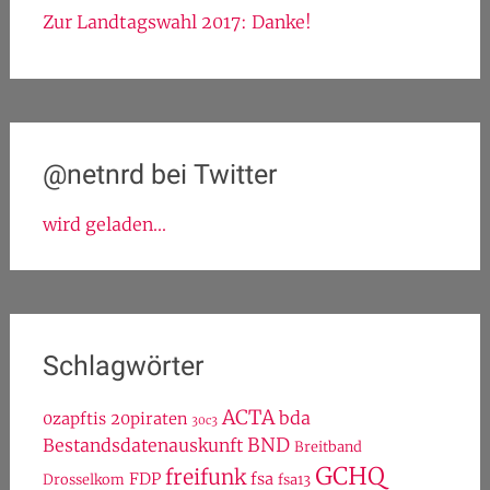
Zur Landtagswahl 2017: Danke!
@netnrd bei Twitter
wird geladen...
Schlagwörter
ACTA
bda
0zapftis
20piraten
30c3
BND
Bestandsdatenauskunft
Breitband
GCHQ
freifunk
FDP
fsa
Drosselkom
fsa13