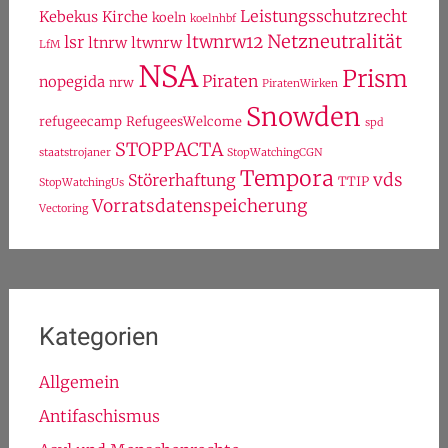
Leistungsschutzrecht
Kebekus
Kirche
koeln
koelnhbf
Netzneutralität
ltwnrw12
lsr
ltnrw
ltwnrw
LfM
NSA
Prism
Piraten
nopegida
nrw
PiratenWirken
Snowden
refugeecamp
RefugeesWelcome
spd
STOPPACTA
staatstrojaner
StopWatchingCGN
Tempora
vds
Störerhaftung
TTIP
StopWatchingUs
Vorratsdatenspeicherung
Vectoring
Kategorien
Allgemein
Antifaschismus