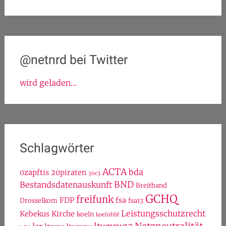
@netnrd bei Twitter
wird geladen...
Schlagwörter
ACTA
bda
0zapftis
20piraten
30c3
BND
Bestandsdatenauskunft
Breitband
GCHQ
freifunk
FDP
fsa
Drosselkom
fsa13
Leistungsschutzrecht
Kebekus
Kirche
koeln
koelnhbf