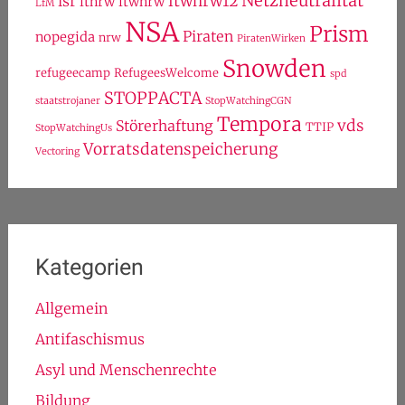
Netzneutralität
ltwnrw12
lsr
ltnrw
ltwnrw
LfM
NSA
Prism
Piraten
nopegida
nrw
PiratenWirken
Snowden
refugeecamp
RefugeesWelcome
spd
STOPPACTA
staatstrojaner
StopWatchingCGN
Tempora
vds
Störerhaftung
TTIP
StopWatchingUs
Vorratsdatenspeicherung
Vectoring
Kategorien
Allgemein
Antifaschismus
Asyl und Menschenrechte
Bildung