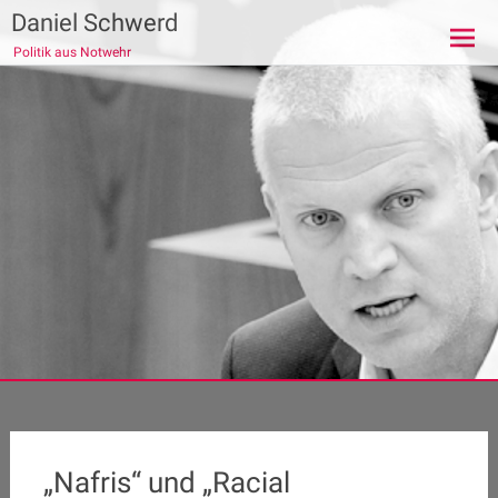
Zum
Daniel Schwerd
Inhalt
Politik aus Notwehr
springen
„Nafris“ und „Racial