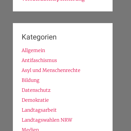
Kategorien
Allgemein
Antifaschismus
Asyl und Menschenrechte
Bildung
Datenschutz
Demokratie
Landtagsarbeit
Landtagswahlen NRW
Medien