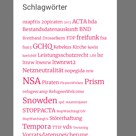
Schlagwörter
ACTA
bda
0zapftis
20piraten
30c3
BND
Bestandsdatenauskunft
freifunk
FDP
fsa
Breitband
Drosselkom
GCHQ
Kebekus
Kirche
fsa13
koeln
Leistungsschutzrecht
lsr
koelnhbf
LfM
ltwnrw12
ltnrw
ltwnrw
Netzneutralität
nopegida
nrw
NSA
Prism
Piraten
PiratenWirken
refugeecamp
RefugeesWelcome
Snowden
spd
staatstrojaner
STOPPACTA
StopWatchingCGN
Störerhaftung
StopWatchingUs
Tempora
vds
TTIP
Vectoring
Vorratsdatenspeicherung