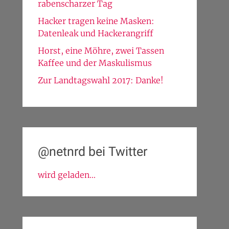
rabenscharzer Tag
Hacker tragen keine Masken:
Datenleak und Hackerangriff
Horst, eine Möhre, zwei Tassen
Kaffee und der Maskulismus
Zur Landtagswahl 2017: Danke!
@netnrd bei Twitter
wird geladen...