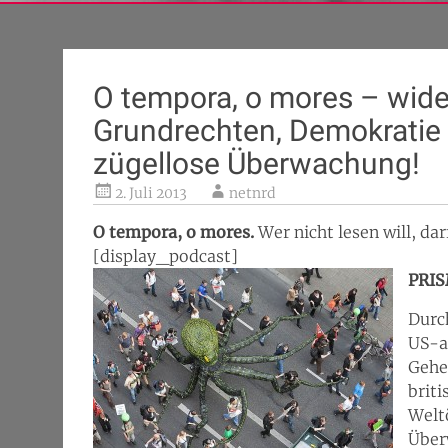
O tempora, o mores – wide
Grundrechten, Demokratie u
zügellose Überwachung!
2. Juli 2013
netnrd
O tempora, o mores.
Wer nicht lesen will, dar
[display_podcast]
PRIS
Durc
US-a
Gehe
brit
Weltö
Über