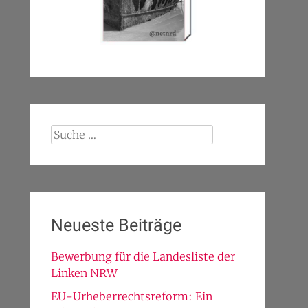
Suche
nach:
Neueste Beiträge
Bewerbung für die Landesliste der
Linken NRW
EU-Urheberrechtsreform: Ein