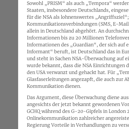
Sowohl „PRISM“ als auch „Tempora“ werden 
Staaten, insbesondere Deutschlands, eingeset
für die NSA als lohnenswertes „Angriffsziel“;
Kommunikationsverbindungen (SMS, E-Mails
allein in Deutschland abgehört. An durchsch
Informationen bis zu 20 Millionen Telefonve
Informationen des „Guardian“, der sich au
Informant“ beruft, ist Deutschland das in E
und steht in Sachen NSA-Überwachung auf ei
wurde bekannt, dass die NSA Einrichtungen d
den USA verwanzt und gehackt hat. Für „Tem
Glasfaserleitungen angezapft, die auch zur 
Kommunikation dienen.
Das Argument, diese Überwachung diene auss
angesichts der jetzt bekannt gewordenen Vo
GCHQ während des G-20-Gipfels in London 20
Onlinekommunikation zahlreicher angereister
Regierung Vorteile in Verhandlungen zu vers