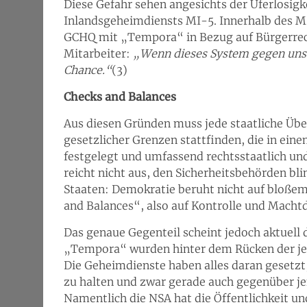
Diese Gefahr sehen angesichts der Uferlosigk
Inlandsgeheimdiensts MI-5. Innerhalb des MI
GCHQ mit „Tempora“ in Bezug auf Bürgerrech
Mitarbeiter:
„Wenn dieses System gegen uns 
Chance.“
(3)
Checks and Balances
Aus diesen Gründen muss jede staatliche Ü
gesetzlicher Grenzen stattfinden, die in ei
festgelegt und umfassend rechtsstaatlich und
reicht nicht aus, den Sicherheitsbehörden bl
Staaten: Demokratie beruht nicht auf bloßem
and Balances“, also auf Kontrolle und Machtd
Das genaue Gegenteil scheint jedoch aktuell 
„Tempora“ wurden hinter dem Rücken der jew
Die Geheimdienste haben alles daran gesetz
zu halten und zwar gerade auch gegenüber je
Namentlich die NSA hat die Öffentlichkeit u