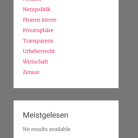
Netzpolitik
Piraten intern
Privatsphäre
Transparenz
Urheberrecht
Wirtschaft
Zensur
Meistgelesen
No results available