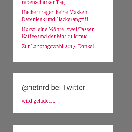
rabenscharzer Tag
Hacker tragen keine Masken:
Datenleak und Hackerangriff
Horst, eine Möhre, zwei Tassen
Kaffee und der Maskulismus
Zur Landtagswahl 2017: Danke!
@netnrd bei Twitter
wird geladen...