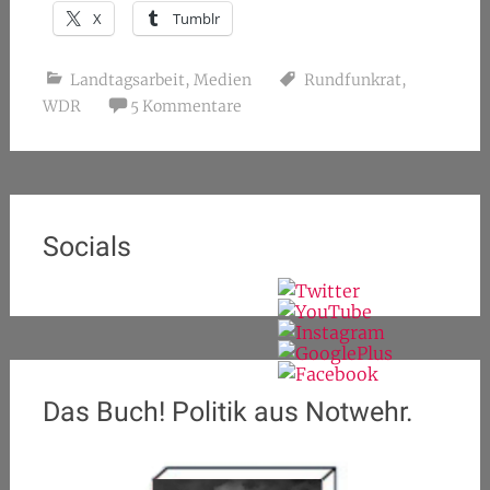
X
Tumblr
Landtagsarbeit
,
Medien
Rundfunkrat
,
WDR
5 Kommentare
Socials
Das Buch! Politik aus Notwehr.