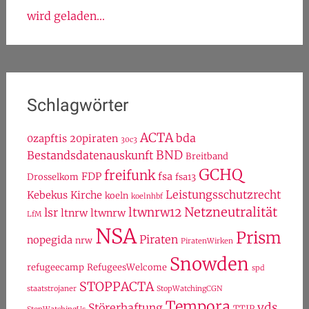
wird geladen...
Schlagwörter
ACTA
bda
0zapftis
20piraten
30c3
BND
Bestandsdatenauskunft
Breitband
GCHQ
freifunk
FDP
fsa
Drosselkom
fsa13
Leistungsschutzrecht
Kebekus
Kirche
koeln
koelnhbf
Netzneutralität
ltwnrw12
lsr
ltnrw
ltwnrw
LfM
NSA
Prism
Piraten
nopegida
nrw
PiratenWirken
Snowden
refugeecamp
RefugeesWelcome
spd
STOPPACTA
staatstrojaner
StopWatchingCGN
Tempora
vds
Störerhaftung
TTIP