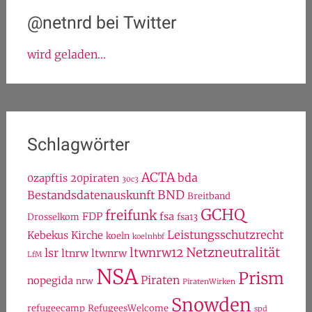
Hacker tragen keine Masken: Datenleak und
Hackerangriff
Horst, eine Möhre, zwei Tassen Kaffee und der
Maskulismus
Zur Landtagswahl 2017: Danke!
@netnrd bei Twitter
wird geladen...