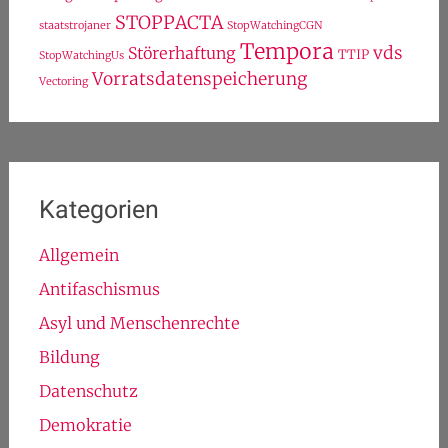
Schlagwörter
ACTA
bda
0zapftis
20piraten
30c3
BND
Bestandsdatenauskunft
Breitband
GCHQ
freifunk
FDP
fsa
Drosselkom
fsa13
Leistungsschutzrecht
Kebekus
Kirche
koeln
koelnhbf
Netzneutralität
ltwnrw12
lsr
ltnrw
ltwnrw
LfM
NSA
Prism
Piraten
nopegida
nrw
PiratenWirken
Snowden
refugeecamp
RefugeesWelcome
spd
STOPPACTA
staatstrojaner
StopWatchingCGN
Tempora
vds
Störerhaftung
TTIP
StopWatchingUs
Vorratsdatenspeicherung
Vectoring