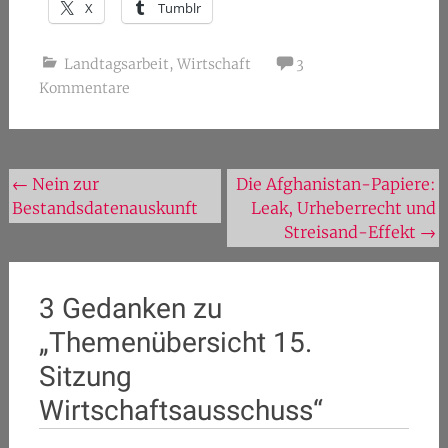
X
Tumblr
Landtagsarbeit
,
Wirtschaft
3
Kommentare
Beitragsnavigation
←
Nein zur
Die Afghanistan-Papiere:
Bestandsdatenauskunft
Leak, Urheberrecht und
Streisand-Effekt
→
3 Gedanken zu
„
Themenübersicht 15.
Sitzung
Wirtschaftsausschuss
“