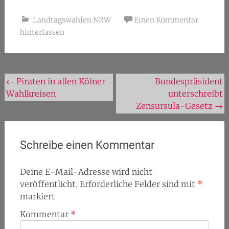
Landtagswahlen NRW
Einen Kommentar
hinterlassen
Beitragsnavigation
←
Piraten in allen Kölner
Bundespräsident
Wahlkreisen
unterschreibt
Zensursula-Gesetz
→
Schreibe einen Kommentar
Deine E-Mail-Adresse wird nicht
veröffentlicht.
Erforderliche Felder sind mit
*
markiert
Kommentar
*