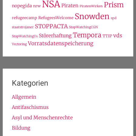
NSA
Prism
Piraten
nopegida
nrw
PiratenWirken
Snowden
refugeecamp
RefugeesWelcome
spd
STOPPACTA
staatstrojaner
StopWatchingCGN
Tempora
vds
Störerhaftung
TTIP
StopWatchingUs
Vorratsdatenspeicherung
Vectoring
Kategorien
Allgemein
Antifaschismus
Asyl und Menschenrechte
Bildung