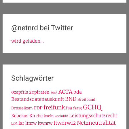
@netnrd bei Twitter
wird geladen...
Schlagwörter
ACTA
bda
0zapftis
20piraten
30c3
BND
Bestandsdatenauskunft
Breitband
GCHQ
freifunk
FDP
fsa
Drosselkom
fsa13
Leistungsschutzrecht
Kebekus
Kirche
koeln
koelnhbf
Netzneutralität
ltwnrw12
lsr
ltnrw
ltwnrw
LfM