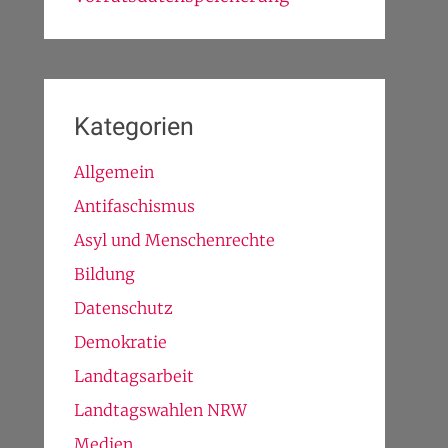
Kategorien
Allgemein
Antifaschismus
Asyl und Menschenrechte
Bildung
Datenschutz
Demokratie
Landtagsarbeit
Landtagswahlen NRW
Medien