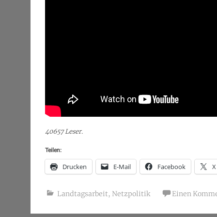
40657 Leser.
Teilen:
Drucken
E-Mail
Facebook
X
Landtagsarbeit
,
Netzpolitik
Einen Kommen