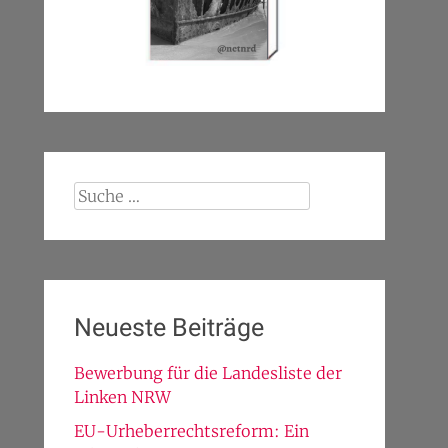
Suche
nach:
Neueste Beiträge
Bewerbung für die Landesliste der
Linken NRW
EU-Urheberrechtsreform: Ein