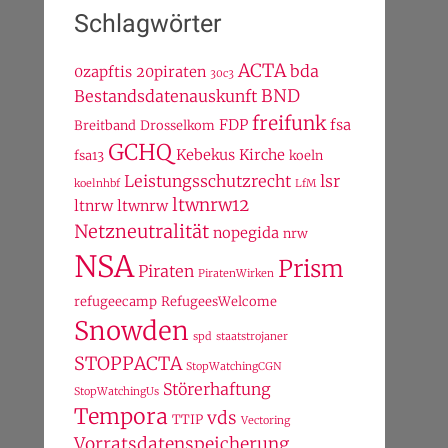
Schlagwörter
ACTA
bda
0zapftis
20piraten
30c3
BND
Bestandsdatenauskunft
freifunk
FDP
fsa
Breitband
Drosselkom
GCHQ
Kebekus
Kirche
fsa13
koeln
Leistungsschutzrecht
lsr
koelnhbf
LfM
ltwnrw12
ltnrw
ltwnrw
Netzneutralität
nopegida
nrw
NSA
Prism
Piraten
PiratenWirken
refugeecamp
RefugeesWelcome
Snowden
spd
staatstrojaner
STOPPACTA
StopWatchingCGN
Störerhaftung
StopWatchingUs
Tempora
vds
TTIP
Vectoring
Vorratsdatenspeicherung