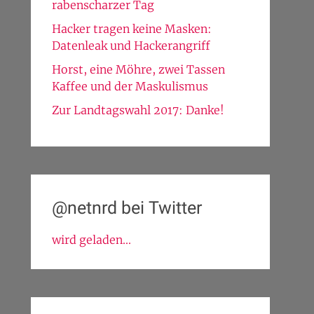
rabenscharzer Tag
Hacker tragen keine Masken:
Datenleak und Hackerangriff
Horst, eine Möhre, zwei Tassen
Kaffee und der Maskulismus
Zur Landtagswahl 2017: Danke!
@netnrd bei Twitter
wird geladen...