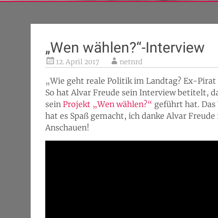
„Wen wählen?“-Interview
12. April 2017
netnrd
„Wie geht reale Politik im Landtag? Ex-Pira
So hat Alvar Freude sein Interview betitelt, 
sein
Projekt „Wen wählen?“
geführt hat. Das
hat es Spaß gemacht, ich danke Alvar Freude 
Anschauen!