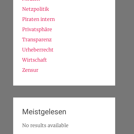
Netzpolitik
Piraten intern
Privatsphäre
Transparenz
Urheberrecht
Wirtschaft
Zensur
Meistgelesen
No results available