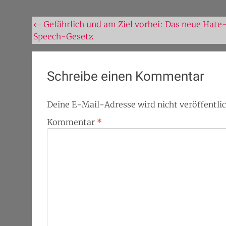
Beitragsnavigation
←
Gefährlich und am Ziel vorbei: Das neue Hate
Speech-Gesetz
Schreibe einen Kommentar
Deine E-Mail-Adresse wird nicht veröffentlic
Kommentar
*