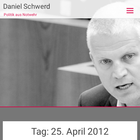
Zum
Daniel Schwerd
Inhalt
Politik aus Notwehr
springen
Tag:
25. April 2012