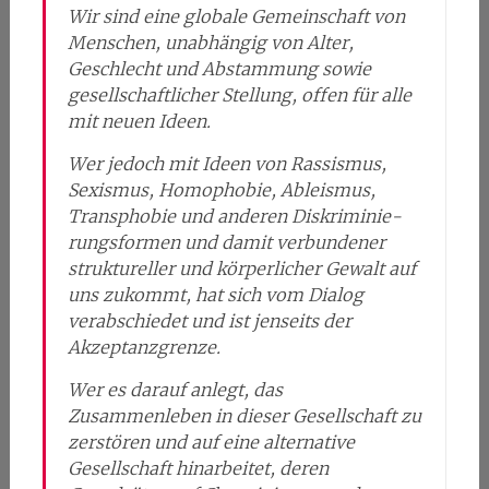
Wir sind eine globale Gemeinschaft von
Menschen, unabhängig von Alter,
Geschlecht und Abstammung sowie
gesellschaftlicher Stellung, offen für alle
mit neuen Ideen.
Wer jedoch mit Ideen von Ras­sis­mus,
Sexis­mus, Homo­pho­bie, Ableis­mus,
Trans­pho­bie und ande­ren Dis­kri­mi­nie­
rungs­for­men und damit verbundener
struktureller und körperlicher Gewalt auf
uns zukommt, hat sich vom Dialog
verabschiedet und ist jenseits der
Akzeptanzgrenze.
Wer es darauf anlegt, das
Zusammenleben in dieser Gesellschaft zu
zerstören und auf eine alternative
Gesellschaft hinarbeitet, deren