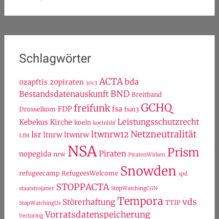
Schlagwörter
ACTA
bda
0zapftis
20piraten
30c3
BND
Bestandsdatenauskunft
Breitband
GCHQ
freifunk
FDP
fsa
Drosselkom
fsa13
Leistungsschutzrecht
Kebekus
Kirche
koeln
koelnhbf
Netzneutralität
ltwnrw12
lsr
ltnrw
ltwnrw
LfM
NSA
Prism
Piraten
nopegida
nrw
PiratenWirken
Snowden
refugeecamp
RefugeesWelcome
spd
STOPPACTA
staatstrojaner
StopWatchingCGN
Tempora
vds
Störerhaftung
TTIP
StopWatchingUs
Vorratsdatenspeicherung
Vectoring