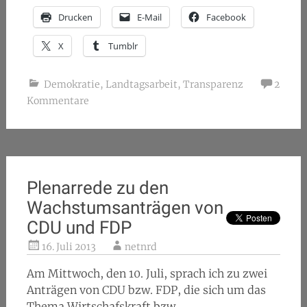
Drucken
E-Mail
Facebook
X
Tumblr
Demokratie
,
Landtagsarbeit
,
Transparenz
2
Kommentare
Plenarrede zu den
Wachstumsanträgen von
CDU und FDP
16. Juli 2013
netnrd
Am Mittwoch, den 10. Juli, sprach ich zu zwei
Anträgen von CDU bzw. FDP, die sich um das
Thema Wirtschafskraft bzw.