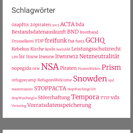
Schlagwörter
ACTA
bda
0zapftis
20piraten
30c3
BND
Bestandsdatenauskunft
Breitband
GCHQ
freifunk
FDP
fsa
Drosselkom
fsa13
Leistungsschutzrecht
Kebekus
Kirche
koeln
koelnhbf
Netzneutralität
ltwnrw12
lsr
ltnrw
ltwnrw
LfM
NSA
Prism
Piraten
nopegida
nrw
PiratenWirken
Snowden
refugeecamp
RefugeesWelcome
spd
STOPPACTA
staatstrojaner
StopWatchingCGN
Tempora
vds
Störerhaftung
TTIP
StopWatchingUs
Vorratsdatenspeicherung
Vectoring