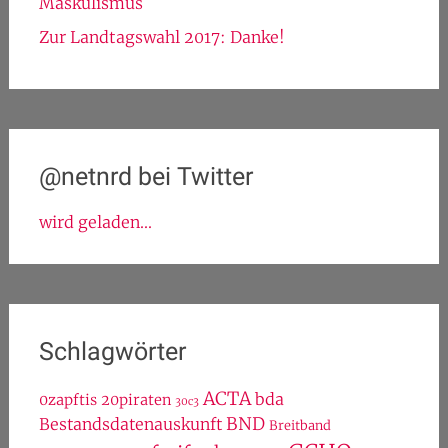
Maskulismus
Zur Landtagswahl 2017: Danke!
@netnrd bei Twitter
wird geladen...
Schlagwörter
ACTA
bda
0zapftis
20piraten
30c3
BND
Bestandsdatenauskunft
Breitband