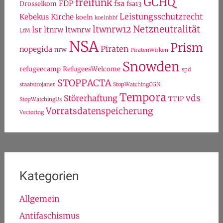
GCHQ
freifunk
FDP
fsa
Drosselkom
fsa13
Leistungsschutzrecht
Kebekus
Kirche
koeln
koelnhbf
Netzneutralität
ltwnrw12
lsr
ltnrw
ltwnrw
LfM
NSA
Prism
Piraten
nopegida
nrw
PiratenWirken
Snowden
refugeecamp
RefugeesWelcome
spd
STOPPACTA
staatstrojaner
StopWatchingCGN
Tempora
vds
Störerhaftung
TTIP
StopWatchingUs
Vorratsdatenspeicherung
Vectoring
Kategorien
Allgemein
Antifaschismus