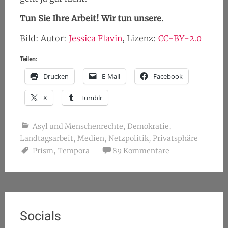
Tun Sie Ihre Arbeit! Wir tun unsere.
Bild: Autor:
Jessica Flavin
, Lizenz:
CC-BY-2.0
Teilen:
Drucken
E-Mail
Facebook
X
Tumblr
Asyl und Menschenrechte
,
Demokratie
,
Landtagsarbeit
,
Medien
,
Netzpolitik
,
Privatsphäre
Prism
,
Tempora
89 Kommentare
Socials