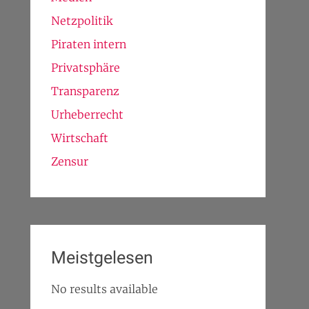
Netzpolitik
Piraten intern
Privatsphäre
Transparenz
Urheberrecht
Wirtschaft
Zensur
Meistgelesen
No results available