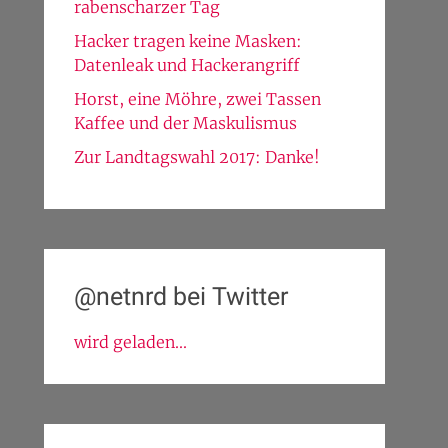
rabenscharzer Tag
Hacker tragen keine Masken:
Datenleak und Hackerangriff
Horst, eine Möhre, zwei Tassen
Kaffee und der Maskulismus
Zur Landtagswahl 2017: Danke!
@netnrd bei Twitter
wird geladen...