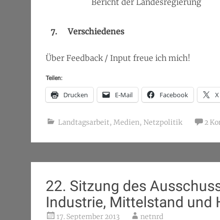
Bericht der Landesregierung
7.
Verschiedenes
Über Feedback / Input freue ich mich!
Teilen:
Drucken
E-Mail
Facebook
X
Landtagsarbeit
,
Medien
,
Netzpolitik
2 K
22. Sitzung des Ausschusse
Industrie, Mittelstand un
17. September 2013
netnrd