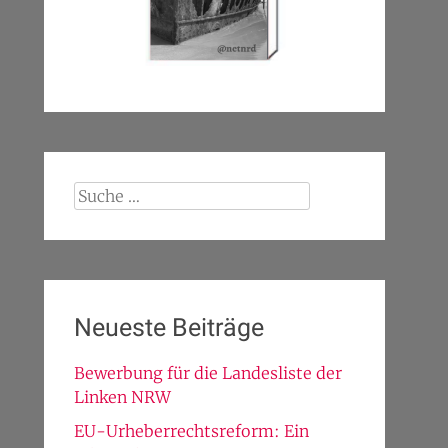
Suche
nach:
Neueste Beiträge
Bewerbung für die Landesliste der
Linken NRW
EU-Urheberrechtsreform: Ein