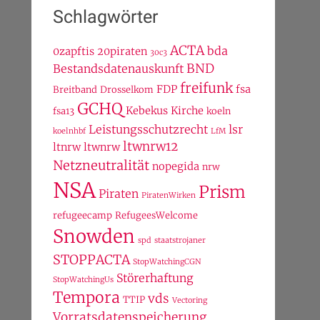
Schlagwörter
ACTA
bda
0zapftis
20piraten
30c3
BND
Bestandsdatenauskunft
freifunk
FDP
fsa
Breitband
Drosselkom
GCHQ
Kebekus
Kirche
fsa13
koeln
Leistungsschutzrecht
lsr
koelnhbf
LfM
ltwnrw12
ltnrw
ltwnrw
Netzneutralität
nopegida
nrw
NSA
Prism
Piraten
PiratenWirken
refugeecamp
RefugeesWelcome
Snowden
spd
staatstrojaner
STOPPACTA
StopWatchingCGN
Störerhaftung
StopWatchingUs
Tempora
vds
TTIP
Vectoring
Vorratsdatenspeicherung