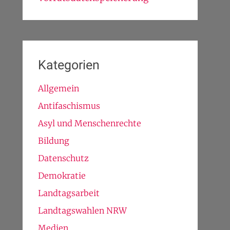
Kategorien
Allgemein
Antifaschismus
Asyl und Menschenrechte
Bildung
Datenschutz
Demokratie
Landtagsarbeit
Landtagswahlen NRW
Medien