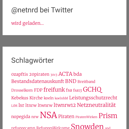
@netnrd bei Twitter
wird geladen...
Schlagwörter
ACTA
bda
0zapftis
20piraten
30c3
BND
Bestandsdatenauskunft
Breitband
GCHQ
freifunk
FDP
fsa
Drosselkom
fsa13
Leistungsschutzrecht
Kebekus
Kirche
koeln
koelnhbf
Netzneutralität
ltwnrw12
lsr
ltnrw
ltwnrw
LfM
NSA
Prism
Piraten
nopegida
nrw
PiratenWirken
Snowden
refugeecamp
RefugeesWelcome
spd