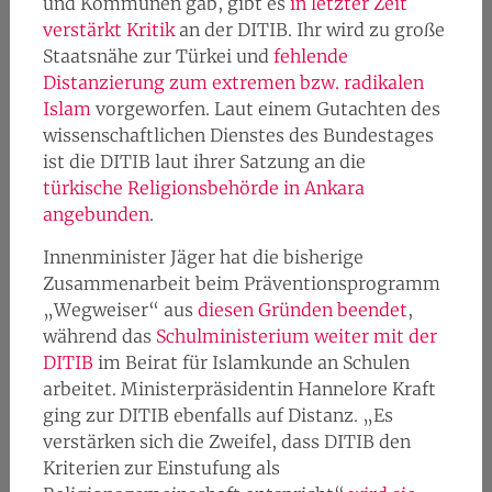
und Kommunen gab, gibt es
in letzter Zeit
verstärkt Kritik
an der DITIB. Ihr wird zu große
Staatsnähe zur Türkei und
fehlende
Distanzierung zum extremen bzw. radikalen
Islam
vorgeworfen. Laut einem Gutachten des
wissenschaftlichen Dienstes des Bundestages
ist die DITIB laut ihrer Satzung an die
türkische Religionsbehörde in Ankara
angebunden
.
Innenminister Jäger hat die bisherige
Zusammenarbeit beim Präventionsprogramm
„Wegweiser“ aus
diesen Gründen beendet
,
während das
Schulministerium weiter mit der
DITIB
im Beirat für Islamkunde an Schulen
arbeitet. Ministerpräsidentin Hannelore Kraft
ging zur DITIB ebenfalls auf Distanz. „Es
verstärken sich die Zweifel, dass DITIB den
Kriterien zur Einstufung als