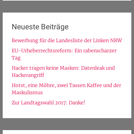
Neueste Beiträge
Bewerbung für die Landesliste der Linken NRW
EU-Urheberrechtsreform: Ein rabenscharzer
Tag
Hacker tragen keine Masken: Datenleak und
Hackerangriff
Horst, eine Möhre, zwei Tassen Kaffee und der
Maskulismus
Zur Landtagswahl 2017: Danke!