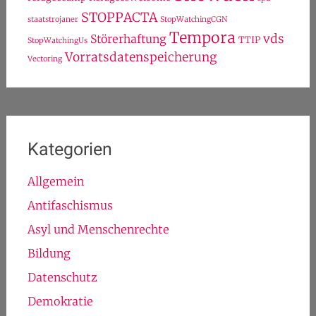
STOPPACTA
staatstrojaner
StopWatchingCGN
Tempora
vds
Störerhaftung
TTIP
StopWatchingUs
Vorratsdatenspeicherung
Vectoring
Kategorien
Allgemein
Antifaschismus
Asyl und Menschenrechte
Bildung
Datenschutz
Demokratie