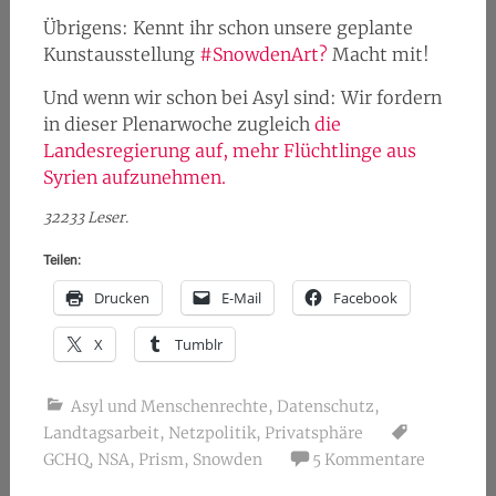
Übrigens: Kennt ihr schon unsere geplante
Kunstausstellung
#SnowdenArt?
Macht mit!
Und wenn wir schon bei Asyl sind: Wir fordern
in dieser Plenarwoche zugleich
die
Landesregierung auf, mehr Flüchtlinge aus
Syrien aufzunehmen.
32233 Leser.
Teilen:
Drucken
E-Mail
Facebook
X
Tumblr
Asyl und Menschenrechte
,
Datenschutz
,
Landtagsarbeit
,
Netzpolitik
,
Privatsphäre
GCHQ
,
NSA
,
Prism
,
Snowden
5 Kommentare