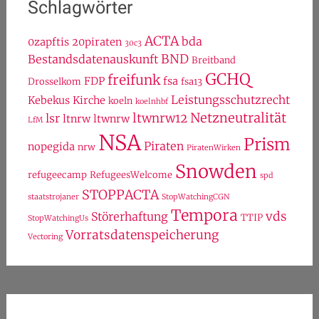
Schlagwörter
ACTA
bda
0zapftis
20piraten
30c3
BND
Bestandsdatenauskunft
Breitband
GCHQ
freifunk
FDP
fsa
Drosselkom
fsa13
Leistungsschutzrecht
Kebekus
Kirche
koeln
koelnhbf
Netzneutralität
ltwnrw12
lsr
ltnrw
ltwnrw
LfM
NSA
Prism
Piraten
nopegida
nrw
PiratenWirken
Snowden
refugeecamp
RefugeesWelcome
spd
STOPPACTA
staatstrojaner
StopWatchingCGN
Tempora
vds
Störerhaftung
TTIP
StopWatchingUs
Vorratsdatenspeicherung
Vectoring