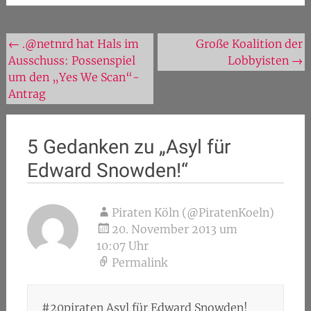
Beitragsnavigation
←
.@netnrd hat Hals im
Große Koalition der
Ausschuss: Possenspiel
Lobbyisten
→
um den „Yes We Scan“-
Antrag
5 Gedanken zu „
Asyl für
Edward Snowden!
“
Piraten Köln (@PiratenKoeln)
20. November 2013 um
10:07 Uhr
Permalink
#20piraten Asyl für Edward Snowden!