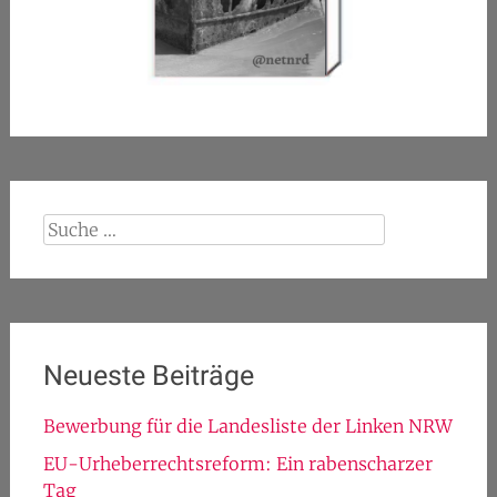
Suche
nach:
Neueste Beiträge
Bewerbung für die Landesliste der Linken NRW
EU-Urheberrechtsreform: Ein rabenscharzer
Tag