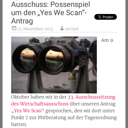
Ausschuss: Possenspiel
um den „Yes We Scan“-
Antrag
17. November 2013
netnrd
Am 9.
Oktober haben wir in der
23. Ausschusssitzung
des Wirtschaftsausschuss
über unseren Antrag
„Yes We Scan“
gesprochen, den wir dort unter
Punkt 7 zur Mitberatung auf der Tagesordnung
hatten.