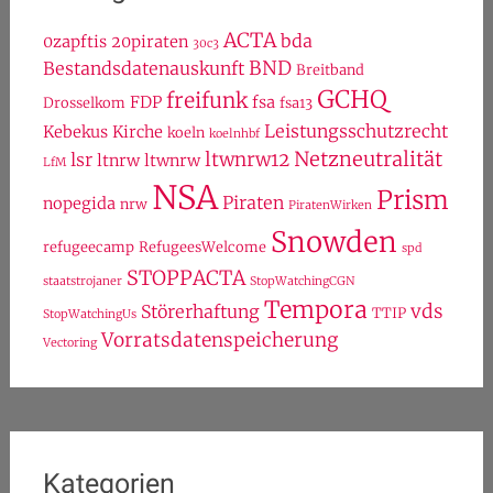
@netnrd bei Twitter
wird geladen...
Schlagwörter
ACTA
bda
0zapftis
20piraten
30c3
BND
Bestandsdatenauskunft
Breitband
GCHQ
freifunk
FDP
fsa
Drosselkom
fsa13
Leistungsschutzrecht
Kebekus
Kirche
koeln
koelnhbf
Netzneutralität
ltwnrw12
lsr
ltnrw
ltwnrw
LfM
NSA
Prism
Piraten
nopegida
nrw
PiratenWirken