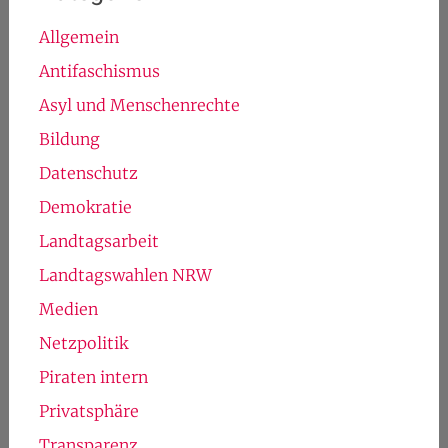
Snowden
refugeecamp
RefugeesWelcome
spd
STOPPACTA
staatstrojaner
StopWatchingCGN
Tempora
vds
Störerhaftung
TTIP
StopWatchingUs
Vorratsdatenspeicherung
Vectoring
Kategorien
Allgemein
Antifaschismus
Asyl und Menschenrechte
Bildung
Datenschutz