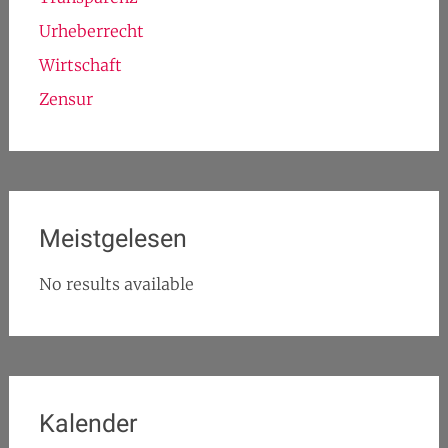
Demokratie
Landtagsarbeit
Landtagswahlen NRW
Medien
Netzpolitik
Piraten intern
Privatsphäre
Transparenz
Urheberrecht
Wirtschaft
Zensur