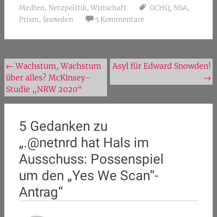
Medien
,
Netzpolitik
,
Wirtschaft
GCHQ
,
NSA
,
Prism
,
Snowden
5 Kommentare
Beitragsnavigation
←
Wachstum, Wachstum
Asyl für Edward Snowden!
über alles? McKinsey-
→
Studie „NRW 2020“
5 Gedanken zu
„
.@netnrd hat Hals im
Ausschuss: Possenspiel
um den „Yes We Scan“-
Antrag
“