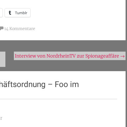
Tumblr
14 Kommentare
Interview von NordrheinTV zur Spionageaffäre
→
häftsordnung – Foo im
r