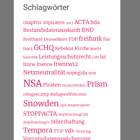
Schlagwörter
ACTA
bda
0zapftis
20piraten
30c3
BND
Bestandsdatenauskunft
freifunk
FDP
fsa
Breitband
Drosselkom
GCHQ
Kebekus
Kirche
fsa13
koeln
Leistungsschutzrecht
lsr
koelnhbf
LfM
ltwnrw12
ltnrw
ltwnrw
Netzneutralität
nopegida
nrw
NSA
Prism
Piraten
PiratenWirken
refugeecamp
RefugeesWelcome
Snowden
spd
staatstrojaner
STOPPACTA
StopWatchingCGN
Störerhaftung
StopWatchingUs
Tempora
vds
TTIP
Vectoring
Vorratsdatenspeicherung