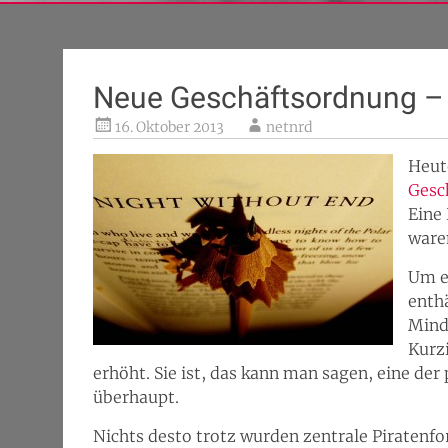
Neue Geschäftsordnung –
16. Oktober 2013
netnrd
Heut
Gesc
Eine
waren
Um e
enthä
Mind
Kurz
erhöht. Sie ist, das kann man sagen, eine d
überhaupt.
Nichts desto trotz wurden zentrale Piratenf