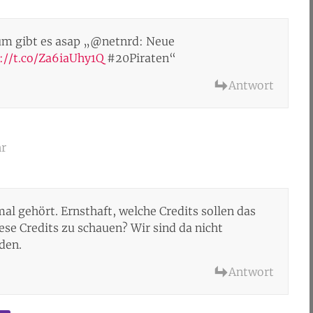
um gibt es asap „@netnrd: Neue
://t.co/Za6iaUhy1Q
#20Piraten“
Antwort
hr
al gehört. Ernsthaft, welche Credits sollen das
ese Credits zu schauen? Wir sind da nicht
den.
Antwort