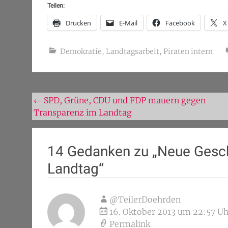
Teilen:
Drucken
E-Mail
Facebook
X
Demokratie
,
Landtagsarbeit
,
Piraten intern
Beitragsnavigation
←
SPD, Grüne, CDU und FDP mauern gegen
Transparenz im Landtag
14 Gedanken zu „
Neue Gesc
Landtag
“
@TeilerDoehrden
16. Oktober 2013 um 22:57 Uh
Permalink