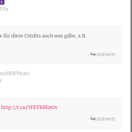
es
 Uhr
s für diese Credits auch was gäbe, z.B.
Antwort
umNRWPirat)
r
g
http://t.co/7FETE8EnOv
Antwort