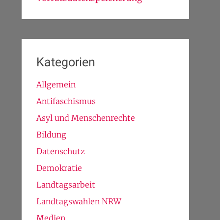
Kategorien
Allgemein
Antifaschismus
Asyl und Menschenrechte
Bildung
Datenschutz
Demokratie
Landtagsarbeit
Landtagswahlen NRW
Medien