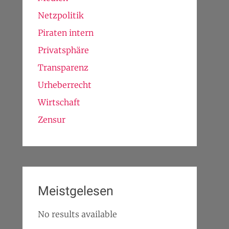
Netzpolitik
Piraten intern
Privatsphäre
Transparenz
Urheberrecht
Wirtschaft
Zensur
Meistgelesen
No results available