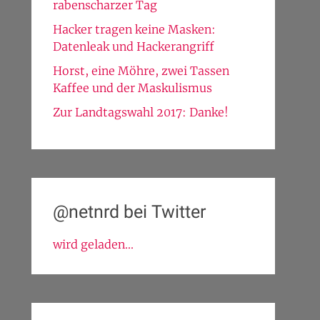
rabenscharzer Tag
Hacker tragen keine Masken:
Datenleak und Hackerangriff
Horst, eine Möhre, zwei Tassen
Kaffee und der Maskulismus
Zur Landtagswahl 2017: Danke!
@netnrd bei Twitter
wird geladen...