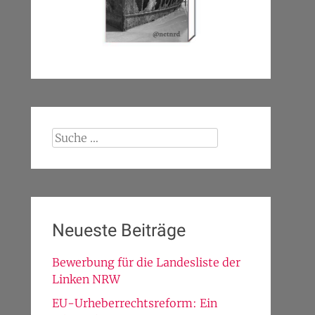
Suche
nach:
Neueste Beiträge
Bewerbung für die Landesliste der
Linken NRW
EU-Urheberrechtsreform: Ein