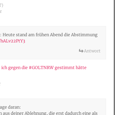
T)
r
: Heute stand am frühen Abend die Abstimmung
o/hALv22PtY3
Antwort
 ich gegen die #GOLTNRW gestimmt hätte
r
rage daran:
h aus deiner Ablehnung, die erst dadurch eine als