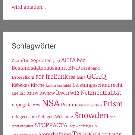
wird geladen...
Schlagwörter
ACTA
bda
0zapftis
20piraten
30c3
BND
Bestandsdatenauskunft
Breitband
GCHQ
freifunk
FDP
fsa
Drosselkom
fsa13
Leistungsschutzrecht
Kebekus
Kirche
koeln
koelnhbf
Netzneutralität
ltwnrw12
lsr
ltnrw
ltwnrw
LfM
NSA
Prism
Piraten
nopegida
nrw
PiratenWirken
Snowden
refugeecamp
RefugeesWelcome
spd
STOPPACTA
staatstrojaner
StopWatchingCGN
Tempora
vds
Störerhaftung
TTIP