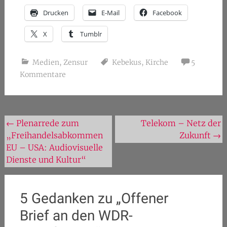
Drucken
E-Mail
Facebook
X
Tumblr
Medien
,
Zensur
Kebekus
,
Kirche
5
Kommentare
Beitragsnavigation
←
Plenarrede zum
Telekom – Netz der
„Freihandelsabkommen
Zukunft
→
EU – USA: Audiovisuelle
Dienste und Kultur“
5 Gedanken zu „
Offener
Brief an den WDR-