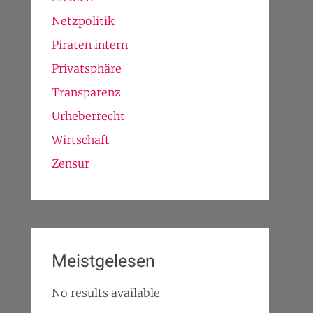
Netzpolitik
Piraten intern
Privatsphäre
Transparenz
Urheberrecht
Wirtschaft
Zensur
Meistgelesen
No results available