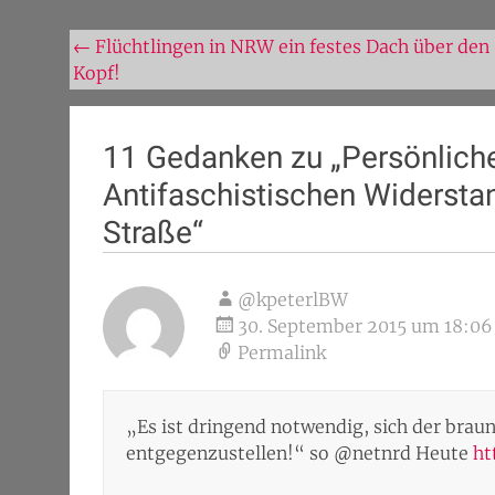
Beitragsnavigation
←
Flüchtlingen in NRW ein festes Dach über den
Kopf!
11 Gedanken zu „
Persönliche
Antifaschistischen Widerstan
Straße
“
@kpeterlBW
30. September 2015 um 18:06
Permalink
„Es ist dringend notwendig, sich der brau
entgegenzustellen!“ so @netnrd Heute
ht