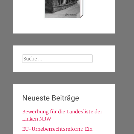
Suche
nach:
Neueste Beiträge
Bewerbung für die Landesliste der
Linken NRW
EU-Urheberrechtsreform: Ein