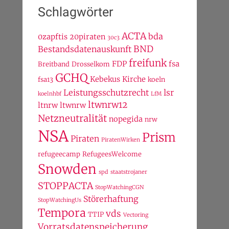
Schlagwörter
ACTA
bda
0zapftis
20piraten
30c3
BND
Bestandsdatenauskunft
freifunk
FDP
fsa
Breitband
Drosselkom
GCHQ
Kebekus
Kirche
fsa13
koeln
Leistungsschutzrecht
lsr
koelnhbf
LfM
ltwnrw12
ltnrw
ltwnrw
Netzneutralität
nopegida
nrw
NSA
Prism
Piraten
PiratenWirken
refugeecamp
RefugeesWelcome
Snowden
spd
staatstrojaner
STOPPACTA
StopWatchingCGN
Störerhaftung
StopWatchingUs
Tempora
vds
TTIP
Vectoring
Vorratsdatenspeicherung