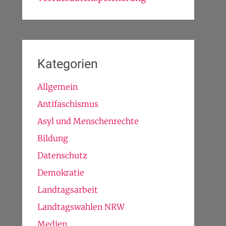
Kategorien
Allgemein
Antifaschismus
Asyl und Menschenrechte
Bildung
Datenschutz
Demokratie
Landtagsarbeit
Landtagswahlen NRW
Medien