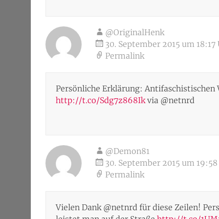
@OriginalHenk
30. September 2015 um 18:17
Permalink
Persönliche Erklärung: Antifaschistischen 
http://t.co/Sdg7z868Ik
via @netnrd
@Demon81
30. September 2015 um 19:58
Permalink
Vielen Dank @netnrd für diese Zeilen! Per
leistet man auf der Straße
http://t.co/1U