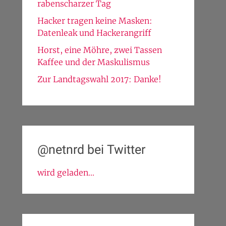
rabenscharzer Tag
Hacker tragen keine Masken:
Datenleak und Hackerangriff
Horst, eine Möhre, zwei Tassen
Kaffee und der Maskulismus
Zur Landtagswahl 2017: Danke!
@netnrd bei Twitter
wird geladen...