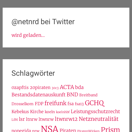
@netnrd bei Twitter
wird geladen...
Schlagwörter
ACTA
bda
0zapftis
20piraten
30c3
BND
Bestandsdatenauskunft
Breitband
GCHQ
freifunk
FDP
fsa
Drosselkom
fsa13
Leistungsschutzrecht
Kebekus
Kirche
koeln
koelnhbf
Netzneutralität
ltwnrw12
lsr
ltnrw
ltwnrw
LfM
NSA
Prism
Piraten
nopegida
nrw
PiratenWirken