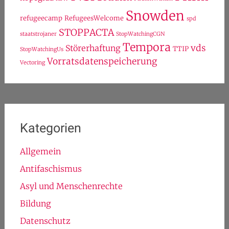
Snowden
refugeecamp
RefugeesWelcome
spd
STOPPACTA
staatstrojaner
StopWatchingCGN
Tempora
vds
Störerhaftung
TTIP
StopWatchingUs
Vorratsdatenspeicherung
Vectoring
Kategorien
Allgemein
Antifaschismus
Asyl und Menschenrechte
Bildung
Datenschutz