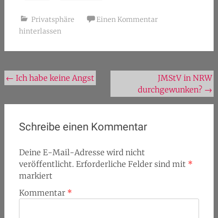
Privatsphäre
Einen Kommentar
hinterlassen
Beitragsnavigation
←
Ich habe keine Angst
JMStV in NRW
durchgewunken?
→
Schreibe einen Kommentar
Deine E-Mail-Adresse wird nicht
veröffentlicht.
Erforderliche Felder sind mit
*
markiert
Kommentar
*