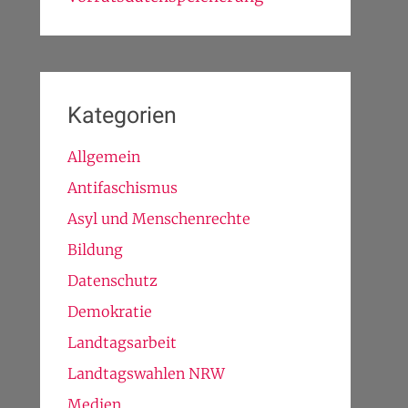
Kategorien
Allgemein
Antifaschismus
Asyl und Menschenrechte
Bildung
Datenschutz
Demokratie
Landtagsarbeit
Landtagswahlen NRW
Medien