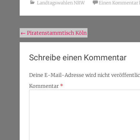
Landtagswahlen NRW
Einen Kommentar h
Beitragsnavigation
←
Piratenstammtisch Köln
Schreibe einen Kommentar
Deine E-Mail-Adresse wird nicht veröffentlic
Kommentar
*