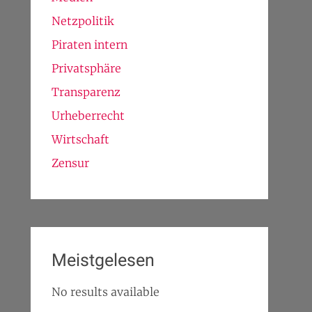
Netzpolitik
Piraten intern
Privatsphäre
Transparenz
Urheberrecht
Wirtschaft
Zensur
Meistgelesen
No results available