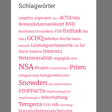
Schlagwörter
ACTA
bda
0zapftis
20piraten
30c3
BND
Bestandsdatenauskunft
freifunk
FDP
fsa
Breitband
Drosselkom
GCHQ
Kebekus
Kirche
fsa13
koeln
Leistungsschutzrecht
lsr
koelnhbf
LfM
ltwnrw12
ltnrw
ltwnrw
Netzneutralität
nopegida
nrw
NSA
Prism
Piraten
PiratenWirken
refugeecamp
RefugeesWelcome
Snowden
spd
staatstrojaner
STOPPACTA
StopWatchingCGN
Störerhaftung
StopWatchingUs
Tempora
vds
TTIP
Vectoring
Vorratsdatenspeicherung