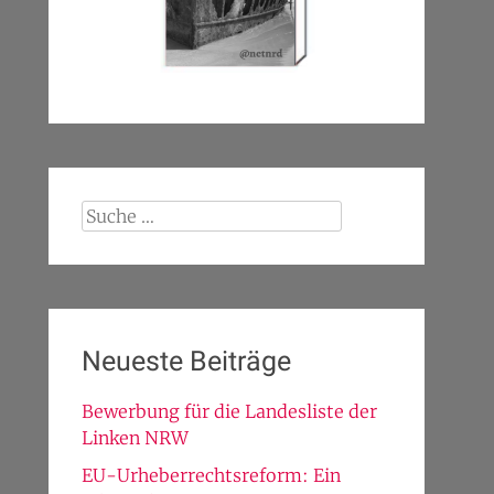
Suche
nach:
Neueste Beiträge
Bewerbung für die Landesliste der
Linken NRW
EU-Urheberrechtsreform: Ein