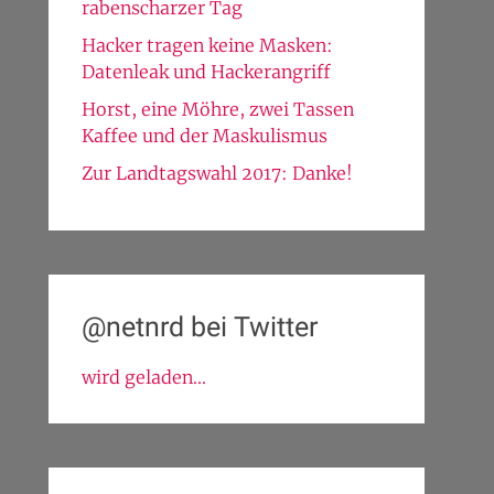
rabenscharzer Tag
Hacker tragen keine Masken:
Datenleak und Hackerangriff
Horst, eine Möhre, zwei Tassen
Kaffee und der Maskulismus
Zur Landtagswahl 2017: Danke!
@netnrd bei Twitter
wird geladen...