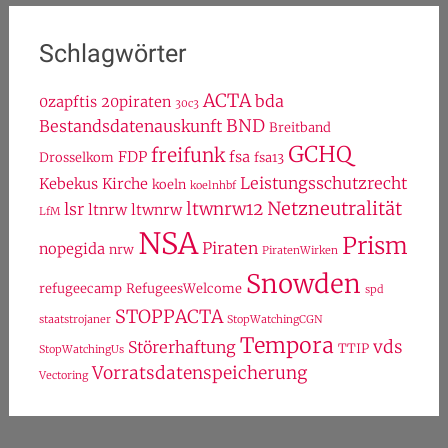
Schlagwörter
ACTA
bda
0zapftis
20piraten
30c3
BND
Bestandsdatenauskunft
Breitband
GCHQ
freifunk
FDP
fsa
Drosselkom
fsa13
Leistungsschutzrecht
Kebekus
Kirche
koeln
koelnhbf
Netzneutralität
ltwnrw12
lsr
ltnrw
ltwnrw
LfM
NSA
Prism
Piraten
nopegida
nrw
PiratenWirken
Snowden
refugeecamp
RefugeesWelcome
spd
STOPPACTA
staatstrojaner
StopWatchingCGN
Tempora
vds
Störerhaftung
TTIP
StopWatchingUs
Vorratsdatenspeicherung
Vectoring