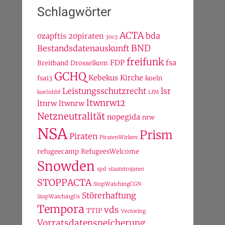
Schlagwörter
ACTA
bda
0zapftis
20piraten
30c3
BND
Bestandsdatenauskunft
freifunk
FDP
fsa
Breitband
Drosselkom
GCHQ
Kebekus
Kirche
fsa13
koeln
Leistungsschutzrecht
lsr
koelnhbf
LfM
ltwnrw12
ltnrw
ltwnrw
Netzneutralität
nopegida
nrw
NSA
Prism
Piraten
PiratenWirken
refugeecamp
RefugeesWelcome
Snowden
spd
staatstrojaner
STOPPACTA
StopWatchingCGN
Störerhaftung
StopWatchingUs
Tempora
vds
TTIP
Vectoring
Vorratsdatenspeicherung