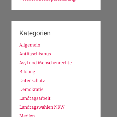
Kategorien
Allgemein
Antifaschismus
Asyl und Menschenrechte
Bildung
Datenschutz
Demokratie
Landtagsarbeit
Landtagswahlen NRW
Medien