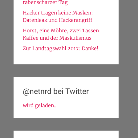
rabenscharzer Tag
Hacker tragen keine Masken:
Datenleak und Hackerangriff
Horst, eine Möhre, zwei Tassen
Kaffee und der Maskulismus
Zur Landtagswahl 2017: Danke!
@netnrd bei Twitter
wird geladen...