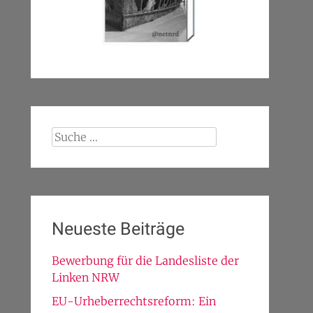
Suche
nach:
Neueste Beiträge
Bewerbung für die Landesliste der
Linken NRW
EU-Urheberrechtsreform: Ein