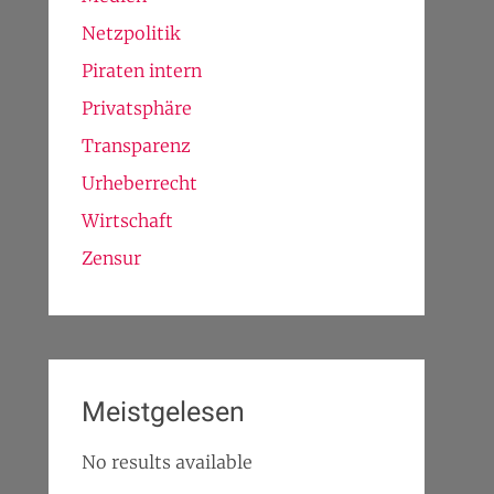
Netzpolitik
Piraten intern
Privatsphäre
Transparenz
Urheberrecht
Wirtschaft
Zensur
Meistgelesen
No results available