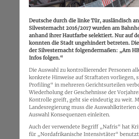
Deutsche durch die linke Tür, ausländisch a
Silvesternacht 2016/2017 wurden am Bahnhof
anhand ihrer Hautfarbe selektiert. Nur auf 
konnten die Stadt ungehindert betreten. Die
der Silvesternacht folgendermaßen: „Am HBF
Infos folgen.“
Die Auswahl zu kontrollierender Personen al
konkrete Hinweise auf Straftaten vorliegen, 
Profiling“ in mehreren Gerichtsurteilen verb
Wiederholung der Geschehnisse der Vorjahres
Kontrolle greift, geht sie eindeutig zu weit.
Landesregierung muss die Auswahlkriterien d
Auswahl Konsequenzen einleiten.
Auch der verwendete Begriff „Nafris“ hat Krit
für „Nordafrikanische Intensivtäter“ benutzt