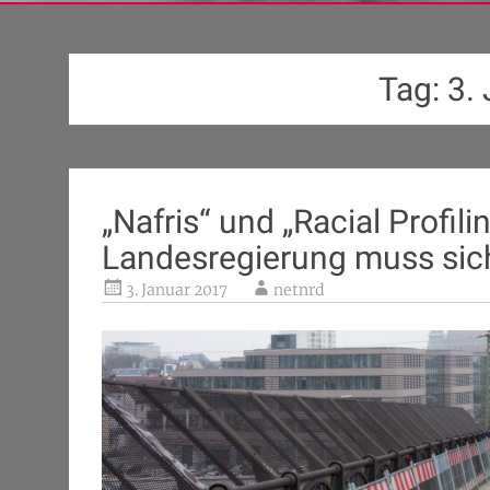
Tag:
3.
„Nafris“ und „Racial Profili
Landesregierung muss sich
3. Januar 2017
netnrd