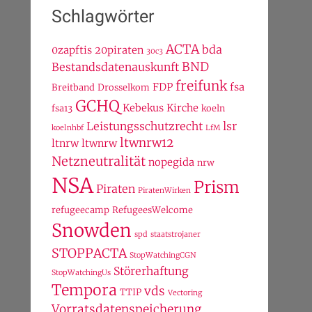
Schlagwörter
ACTA
bda
0zapftis
20piraten
30c3
BND
Bestandsdatenauskunft
freifunk
FDP
fsa
Breitband
Drosselkom
GCHQ
Kebekus
Kirche
fsa13
koeln
Leistungsschutzrecht
lsr
koelnhbf
LfM
ltwnrw12
ltnrw
ltwnrw
Netzneutralität
nopegida
nrw
NSA
Prism
Piraten
PiratenWirken
refugeecamp
RefugeesWelcome
Snowden
spd
staatstrojaner
STOPPACTA
StopWatchingCGN
Störerhaftung
StopWatchingUs
Tempora
vds
TTIP
Vectoring
Vorratsdatenspeicherung