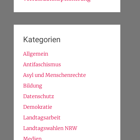
Kategorien
Allgemein
Antifaschismus
Asyl und Menschenrechte
Bildung
Datenschutz
Demokratie
Landtagsarbeit
Landtagswahlen NRW
Medien