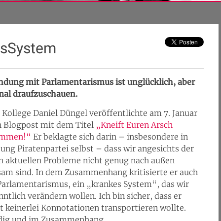
esSystem
ndung mit Parlamentarismus ist unglücklich, aber
 mal draufzuschauen.
Kollege Daniel Düngel veröffentlichte am 7. Januar
n Blogpost mit dem Titel
„Kneift Euren Arsch
ammen!“
Er beklagte sich darin – insbesondere in
ung Piratenpartei selbst – dass wir angesichts der
en aktuellen Probleme nicht genug nach außen
sam sind. In dem Zusammenhang kritisierte er auch
Parlamentarismus, ein „krankes System“, das wir
ntlich verändern wollen. Ich bin sicher, dass er
t keinerlei Konnotationen transportieren wollte.
ändig und im Zusammenhang.