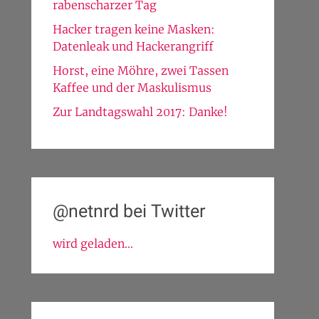
rabenscharzer Tag
Hacker tragen keine Masken:
Datenleak und Hackerangriff
Horst, eine Möhre, zwei Tassen
Kaffee und der Maskulismus
Zur Landtagswahl 2017: Danke!
@netnrd bei Twitter
wird geladen...