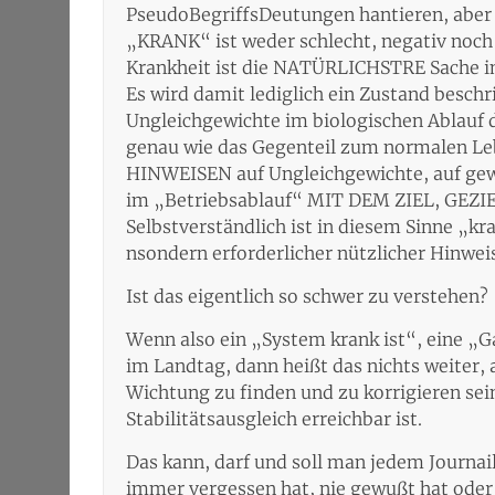
PseudoBegriffsDeutungen hantieren, aber g
„KRANK“ ist weder schlecht, negativ noch
Krankheit ist die NATÜRLICHSTRE Sache 
Es wird damit lediglich ein Zustand besc
Ungleichgewichte im biologischen Ablauf 
genau wie das Gegenteil zum normalen Le
HINWEISEN auf Ungleichgewichte, auf ge
im „Betriebsablauf“ MIT DEM ZIEL, GE
Selbstverständlich ist in diesem Sinne „
nsondern erforderlicher nützlicher Hinwei
Ist das eigentlich so schwer zu verstehen?
Wenn also ein „System krank ist“, eine „
im Landtag, dann heißt das nichts weiter, 
Wichtung zu finden und zu korrigieren sein 
Stabilitätsausgleich erreichbar ist.
Das kann, darf und soll man jedem Journai
immer vergessen hat, nie gewußt hat oder 