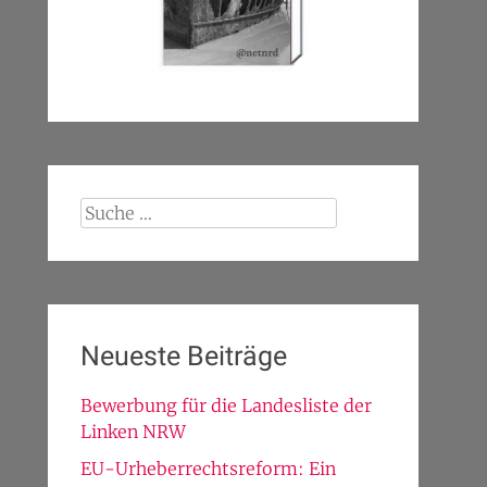
Suche
nach:
Neueste Beiträge
Bewerbung für die Landesliste der
Linken NRW
EU-Urheberrechtsreform: Ein