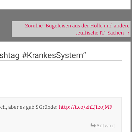
Zombie-Bügeleisen aus der Hölle und andere
teuflische IT-Sachen
→
ashtag #KrankesSystem
“
ch, aber es gab $Gründe:
http://t.co/khLJi20jMF
Antwort