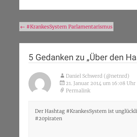
Beitragsnavigation
←
#KrankesSystem Parlamentarismus
5 Gedanken zu „
Über den H
Daniel Schwerd (@netnrd)
21. Januar 2014 um 16:08 Uhr
Permalink
Der Hashtag #KrankesSystem ist unglückli
#20piraten