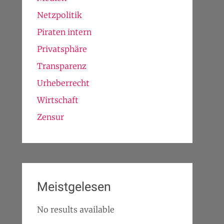
Netzpolitik
Piraten intern
Privatsphäre
Transparenz
Urheberrecht
Wirtschaft
Zensur
Meistgelesen
No results available