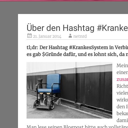
Über den Hashtag #Krank
21. Januar 2014
netnrd
tl;dr: Der Hashtag #KrankesSystem in Verbi
es gab $Gründe dafür, und es lohnt sich, da
Mein 
eine
zus
Richt
viel
wirk
den 
bekan
dami
Man lese seinen Blogpost bitte auch vollst