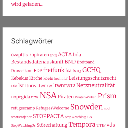
wird geladen...
Schlagwörter
ACTA
bda
0zapftis
20piraten
30c3
BND
Bestandsdatenauskunft
Breitband
GCHQ
freifunk
FDP
fsa
Drosselkom
fsa13
Leistungsschutzrecht
Kebekus
Kirche
koeln
koelnhbf
Netzneutralität
ltwnrw12
lsr
ltnrw
ltwnrw
LfM
NSA
Prism
Piraten
nopegida
nrw
PiratenWirken
Snowden
refugeecamp
RefugeesWelcome
spd
STOPPACTA
staatstrojaner
StopWatchingCGN
Tempora
vds
Störerhaftung
TTIP
StopWatchingUs