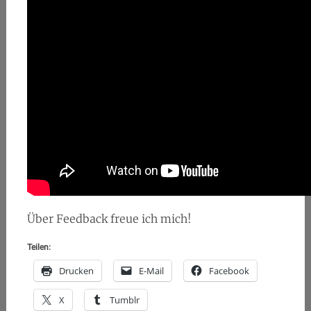
Über Feedback freue ich mich!
Teilen:
Drucken
E-Mail
Facebook
X
Tumblr