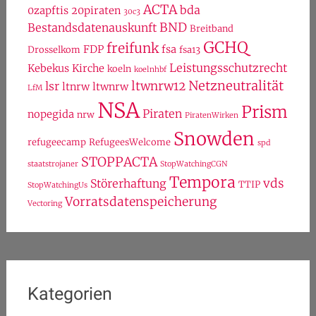
ACTA
bda
0zapftis
20piraten
30c3
BND
Bestandsdatenauskunft
Breitband
GCHQ
freifunk
FDP
fsa
Drosselkom
fsa13
Leistungsschutzrecht
Kebekus
Kirche
koeln
koelnhbf
Netzneutralität
ltwnrw12
lsr
ltnrw
ltwnrw
LfM
NSA
Prism
Piraten
nopegida
nrw
PiratenWirken
Snowden
refugeecamp
RefugeesWelcome
spd
STOPPACTA
staatstrojaner
StopWatchingCGN
Tempora
vds
Störerhaftung
TTIP
StopWatchingUs
Vorratsdatenspeicherung
Vectoring
Kategorien