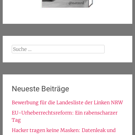
Suche
nach:
Neueste Beiträge
Bewerbung für die Landesliste der Linken NRW
EU-Urheberrechtsreform: Ein rabenscharzer
Tag
Hacker tragen keine Masken: Datenleak und