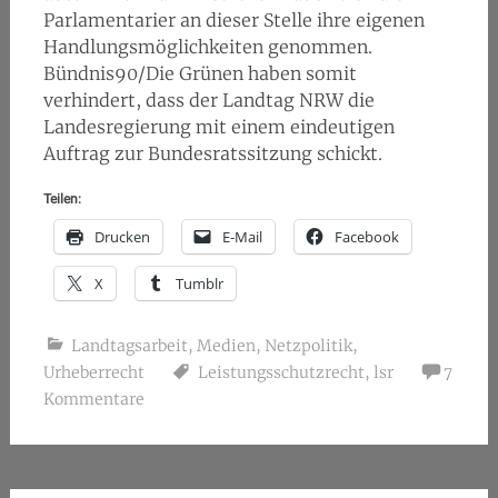
Parlamentarier an dieser Stelle ihre eigenen
Handlungsmöglichkeiten genommen.
Bündnis90/Die Grünen haben somit
verhindert, dass der Landtag NRW die
Landesregierung mit einem eindeutigen
Auftrag zur Bundesratssitzung schickt.
Teilen:
Drucken
E-Mail
Facebook
X
Tumblr
Landtagsarbeit
,
Medien
,
Netzpolitik
,
Urheberrecht
Leistungsschutzrecht
,
lsr
7
Kommentare