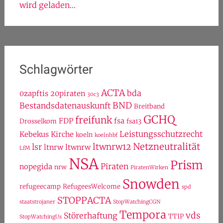
wird geladen...
Schlagwörter
ACTA
bda
0zapftis
20piraten
30c3
BND
Bestandsdatenauskunft
Breitband
GCHQ
freifunk
FDP
fsa
Drosselkom
fsa13
Leistungsschutzrecht
Kebekus
Kirche
koeln
koelnhbf
Netzneutralität
ltwnrw12
lsr
ltnrw
ltwnrw
LfM
NSA
Prism
Piraten
nopegida
nrw
PiratenWirken
Snowden
refugeecamp
RefugeesWelcome
spd
STOPPACTA
staatstrojaner
StopWatchingCGN
Tempora
vds
Störerhaftung
TTIP
StopWatchingUs